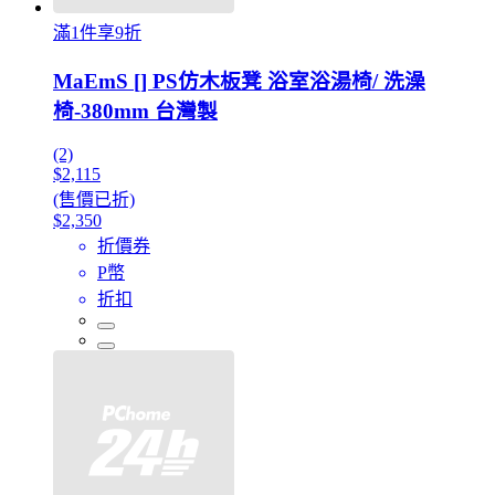
滿1件享9折
MaEmS [] PS仿木板凳 浴室浴湯椅/ 洗澡
椅-380mm 台灣製
(2)
$2,115
(售價已折)
$2,350
折價券
P幣
折扣