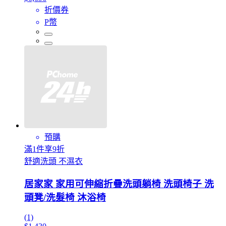
折價券
P幣
預購
滿1件享9折
舒適洗頭 不濕衣
居家家 家用可伸縮折疊洗頭躺椅 洗頭椅子 洗
頭凳/洗髮椅 沐浴椅
(1)