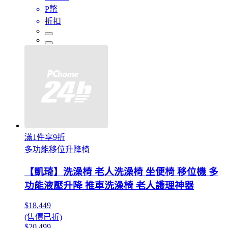
P幣
折扣
滿1件享9折
多功能移位升降椅
【凱琦】洗澡椅 老人洗澡椅 坐便椅 移位機 多
功能液壓升降 推車洗澡椅 老人護理神器
$18,449
(售價已折)
$20,499