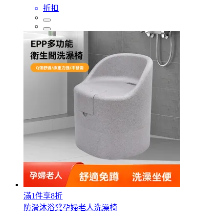
折扣
滿1件享8折
防滑沐浴凳孕婦老人洗澡椅