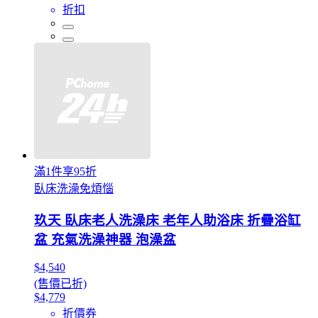
折扣
滿1件享95折
臥床洗澡免煩惱
玖天 臥床老人洗澡床 老年人助浴床 折疊浴缸
盆 充氣洗澡神器 泡澡盆
$4,540
(售價已折)
$4,779
折價券