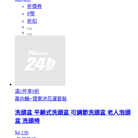
折價券
P幣
折扣
滿1件享9折
萬向輪+锂電池花灑套裝
洗頭盆 平躺式洗頭盆 可調節洗頭盆 老人泡頭
盆 洗頭椅
$4,139