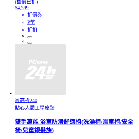
(售價已折)
$4,599
折價券
P幣
折扣
最高折240
貼心人體工學座墊
雙手萬能 浴室防滑舒適椅(洗澡椅/浴室椅/安全
椅/兒童銀髮族)