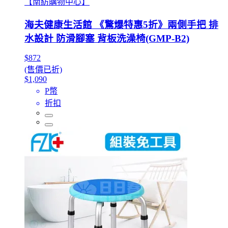
【南紡購物中心】
海夫健康生活館 《驚爆特惠5折》兩側手把 排
水設計 防滑腳塞 背板洗澡椅(GMP-B2)
$872
(售價已折)
$1,090
P幣
折扣