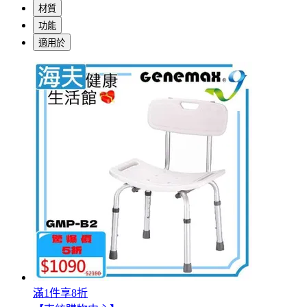
材質
功能
適用於
滿1件享8折