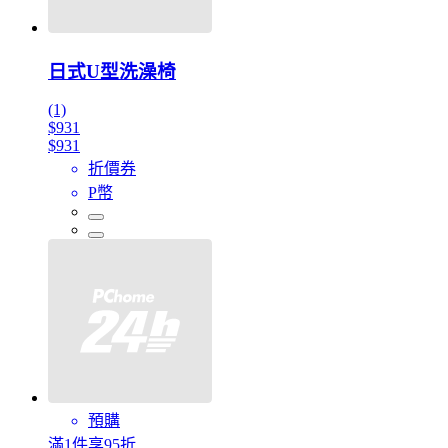
日式U型洗澡椅
(1)
$931
$931
折價券
P幣
預購
滿1件享95折