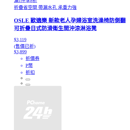
滿1件享8折
折疊省空間 帶漏水孔 承重力強
OSLE 歐適樂 新款老人孕婦浴室洗澡椅防側翻
可折疊日式防滑衛生間沖涼淋浴凳
$3,119
(售價已折)
$3,899
折價券
P幣
折扣