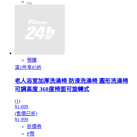
預購
滿1件享85折
老人浴室加厚洗澡椅 防滑洗澡椅 圓形洗澡椅
可調高度 360度椅面可旋轉式
(1)
$1,699
(售價已折)
$1,999
折價券
P幣