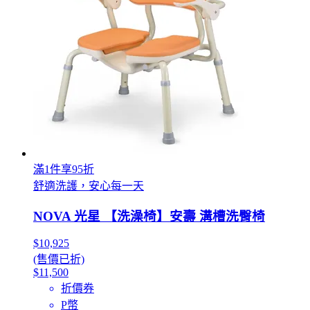
滿1件享95折
舒適洗護，安心每一天
NOVA 光星 【洗澡椅】安壽 溝槽洗臀椅
$10,925
(售價已折)
$11,500
折價券
P幣