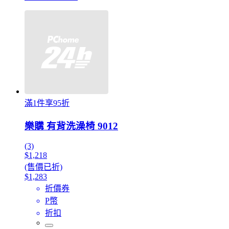
滿1件享95折
樂購 有背洗澡椅 9012
(3)
$1,218
(售價已折)
$1,283
折價券
P幣
折扣