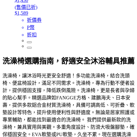
$1,430
(售價已折)
$1,589
折價券
P幣
折扣
洗澡椅選購指南，舒適安全沐浴輔具推薦
洗澡椅，讓沐浴時光更安全舒適！多功能洗澡椅，結合洗頭
椅、便盆椅設計，滿足不同需求。洗澡椅，專為行動不便者設
計，提供穩固支撐，降低跌倒風險。洗澡椅，更是長者與孕婦
的貼心幫手。精選品牌如FANGGE方格、建鵬海夫、日本安
壽，提供多款鋁合金材質洗澡椅，具備可調高低、可折疊、軟
墊設計等特色，提升使用便利性與舒適度。無論是居家照護或
專業輔助，都能找到最適合的洗澡椅。 我們提供最新款的洗
澡椅，兼具實用與美觀。多重角度設計、防滑大吸盤腳墊，確
保穩固安全。EVA軟墊或PU軟墊，久坐不累。現在選購洗澡