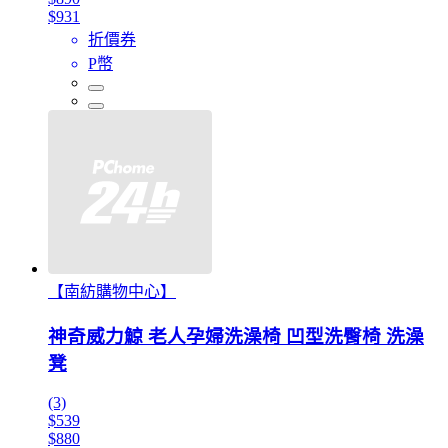
$931
折價券
P幣
【南紡購物中心】
神奇威力鯨 老人孕婦洗澡椅 凹型洗臀椅 洗澡
凳
(3)
$539
$880