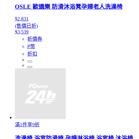
OSLE 歐適樂 防滑沐浴凳孕婦老人洗澡椅
$2,831
(售價已折)
$3,539
折價券
P幣
折扣
滿1件享9折
洗澡椅 浴室防滑椅 孕婦淋浴椅 浴室椅 沐浴椅