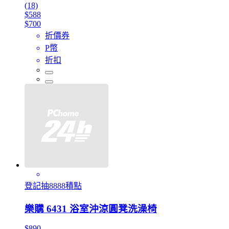
(18)
$588
$700
折價券
P幣
折扣
登記抽8888積點
樂購 6431 浴室沖涼圓凳洗澡椅
$890