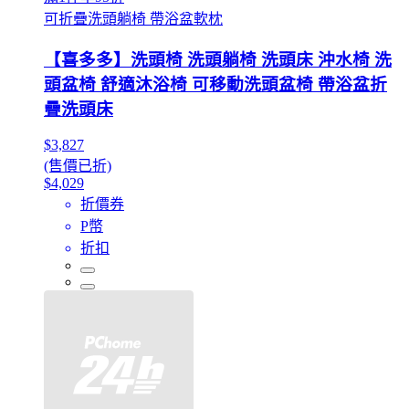
可折疊洗頭躺椅 帶浴盆軟枕
【喜多多】洗頭椅 洗頭躺椅 洗頭床 沖水椅 洗
頭盆椅 舒適沐浴椅 可移動洗頭盆椅 帶浴盆折
疊洗頭床
$3,827
(售價已折)
$4,029
折價券
P幣
折扣