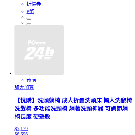
折價券
P幣
預購
加大加寬
【悅購】洗頭躺椅 成人折疊洗頭床 懶人洗發椅
洗髮椅 多功能洗頭椅 躺著洗頭神器 可調節躺
椅長度 硬墊款
$5,179
$6,696