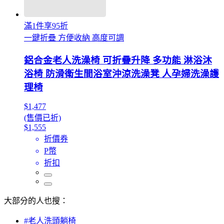
滿1件享95折
一鍵折疊 方便收納 高度可調
鋁合金老人洗澡椅 可折疊升降 多功能 淋浴沐
浴椅 防滑衛生間浴室沖涼洗澡凳 人孕婦洗澡護
理椅
$1,477
(售價已折)
$1,555
折價券
P幣
折扣
大部分的人也搜：
#老人洗頭躺椅