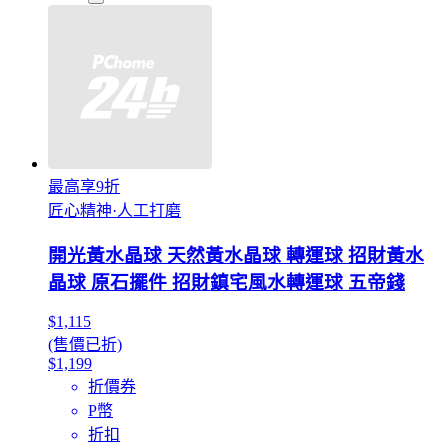
最高享9折
匠心精神·人工打磨
開光黃水晶球 天然黃水晶球 轉運球 招財黃水
晶球 原石擺件 招財鎮宅風水轉運球 五帝錢
$1,115
(售價已折)
$1,199
折價券
P幣
折扣