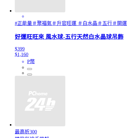
#正能量＃聚福氣＃升官旺運 ＃白水晶＃五行＃開運
好運旺旺來 風水球-五行天然白水晶球吊飾
$399
$1,160
P幣
最高折300