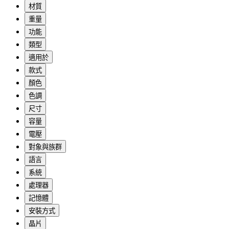
材質
重量
功能
類型
適用於
款式
顏色
色調
尺寸
容量
電壓
對象與族群
語言
系統
處理器
記憶體
安裝方式
晶片