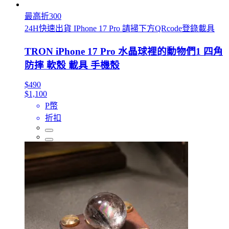
最高折300
24H快速出貨 IPhone 17 Pro 請掃下方QRcode登錄載具
TRON iPhone 17 Pro 水晶球裡的動物們1 四角
防摔 軟殼 載具 手機殼
$490
$1,100
P幣
折扣