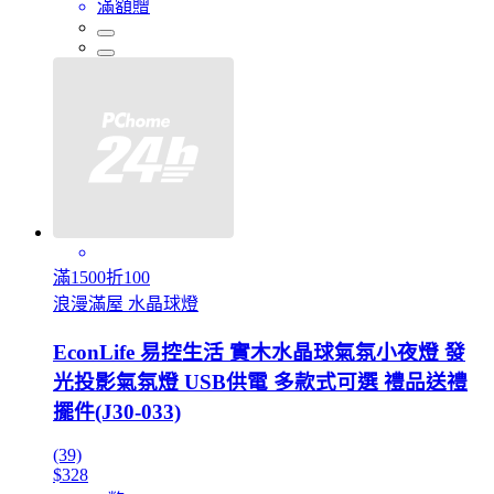
滿額贈
滿1500折100
浪漫滿屋 水晶球燈
EconLife 易控生活 實木水晶球氣氛小夜燈 發
光投影氣氛燈 USB供電 多款式可選 禮品送禮
擺件(J30-033)
(39)
$328