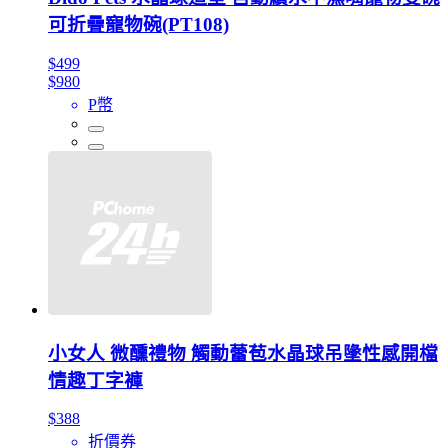
可折疊寵物碗(PT108)
$499
$980
P幣
小女人 微醺禮物 觸動蕾苞水晶球吊墬性感開檔
情趣丁字褲
$388
折價券