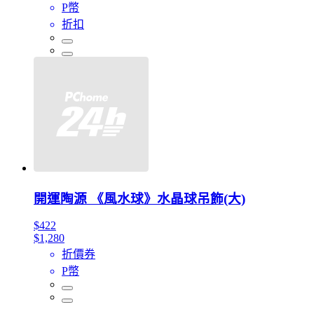
P幣
折扣
開運陶源 《風水球》水晶球吊飾(大)
$422
$1,280
折價券
P幣