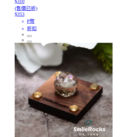
$310
(售價已折)
$353
P幣
折扣