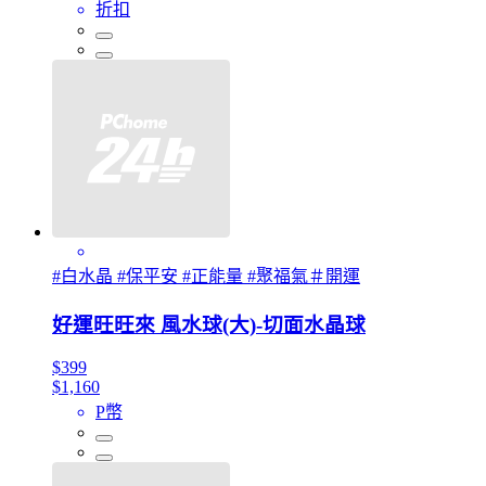
折扣
#白水晶 #保平安 #正能量 #聚福氣＃開運
好運旺旺來 風水球(大)-切面水晶球
$399
$1,160
P幣