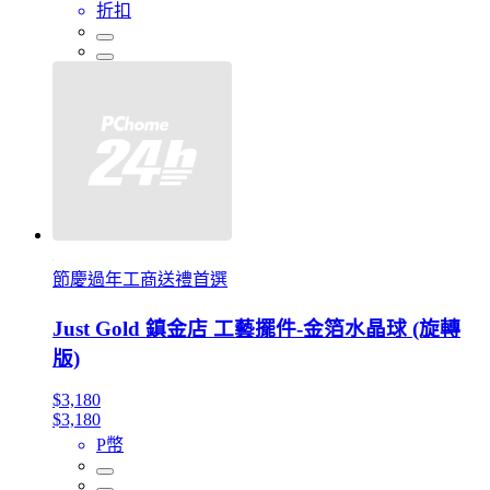
折扣
節慶過年工商送禮首選
Just Gold 鎮金店 工藝擺件-金箔水晶球 (旋轉
版)
$3,180
$3,180
P幣