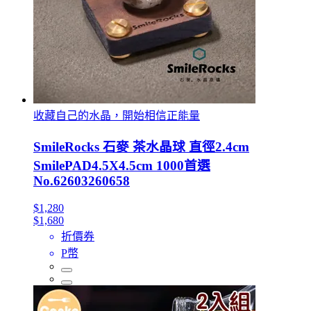
收藏自己的水晶，開始相信正能量
SmileRocks 石麥 茶水晶球 直徑2.4cm
SmilePAD4.5X4.5cm 1000首選
No.62603260658
$1,280
$1,680
折價券
P幣