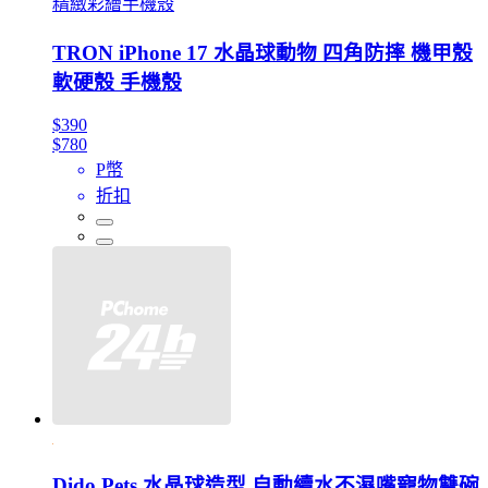
精緻彩繪手機殼
TRON iPhone 17 水晶球動物 四角防摔 機甲殼
軟硬殼 手機殼
$390
$780
P幣
折扣
Dido Pets 水晶球造型 自動續水不濕嘴寵物雙碗