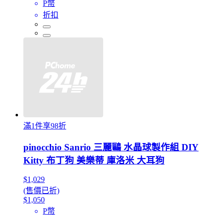
P幣
折扣
滿1件享98折
pinocchio Sanrio 三麗鷗 水晶球製作組 DIY
Kitty 布丁狗 美樂蒂 庫洛米 大耳狗
$1,029
(售價已折)
$1,050
P幣