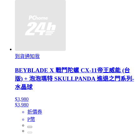
到貨通知我
BEYBLADE X 戰鬥陀螺 CX-11帝王威能 (台
版) + 泡泡瑪特 SKULLPANDA 進退之門系列-
水晶球
$3,980
$3,980
折價券
P幣