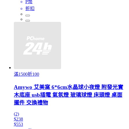
P幣
折扣
滿1500折100
Amywo 艾美窩 6*6cm水晶球小夜燈 附發光實
木底座 usb插電 氣氛燈 玻璃球燈 床頭燈 桌面
擺件 交換禮物
(2)
$238
$553