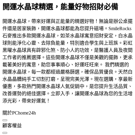
開運水晶球精選，能量好物招財必備
開運水晶球，帶來好運與正能量的精選好物！無論是辦公桌擺
件還是居家裝飾，開運水晶球都能為您提升磁場。SmileRocks
石麥推出多款開運水晶球，如茶水晶球寓意招財安定，白水晶
球則能淨化心靈、去除負能量，特別適合學生與上班族。彩虹
黑曜水晶球具有辟邪化煞、防小人的功效，是醫護人員及夜間
工作者的推薦選擇。這些開運水晶球不僅是美觀的擺飾，更承
載著美好的寓意，助您事事順心、好運旺旺來。 我們精選的
開運水晶球，每一款都經過嚴格篩選，確保品質優良。天然白
水晶晶體純手工切割打磨，呈現完美光澤。現在選購，享最新
優惠，多款熱門開運水晶球人氣促銷中，是您提升生活品質、
改善運勢的絕佳選擇。立即入手，讓開運水晶球為您的生活增
添光彩，帶來好運氣！
關於PChome24h
顧客權益