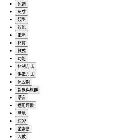
色調
尺寸
類型
效能
電壓
材質
款式
功能
控制方式
供電方式
保固期
對象與族群
語言
適用坪數
產地
認證
葷素食
入數