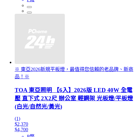
※ 東亞2026新規平板燈，最值得您信賴的老品牌、新商
品！※
TOA 東亞照明 【6入】2026版 LED 40W 全電
壓 直下式 2X2尺 辦公室 輕鋼架 光板燈/平板燈
(白光/自然光/黃光)
(1)
$2,370
$4,700
P幣