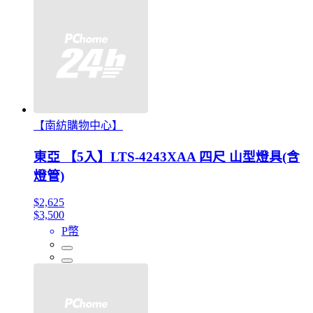
【南紡購物中心】
東亞 【5入】LTS-4243XAA 四尺 山型燈具(含
燈管)
$2,625
$3,500
P幣