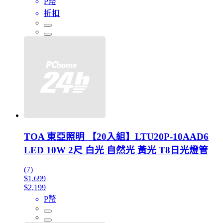
P幣
折扣
TOA 東亞照明 【20入組】LTU20P-10AAD6
LED 10W 2尺 白光 自然光 黃光 T8日光燈管
(7)
$1,699
$2,199
P幣