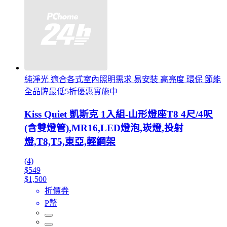
純淨光 適合各式室內照明需求 易安裝 高亮度 環保 節能
全品牌最低5折優惠實施中
Kiss Quiet 凱斯克 1入組-山形燈座T8 4尺/4呎
(含雙燈管),MR16,LED燈泡,崁燈,投射
燈,T8,T5,東亞,輕鋼架
(4)
$549
$1,500
折價券
P幣