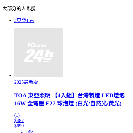
大部分的人也搜：
#東亞15w
2025最新版
TOA 東亞照明 【4入組】台灣製造 LED燈泡
16W 全電壓 E27 球泡燈 (白光/自然光/黃光)
(1)
$487
$699
P幣