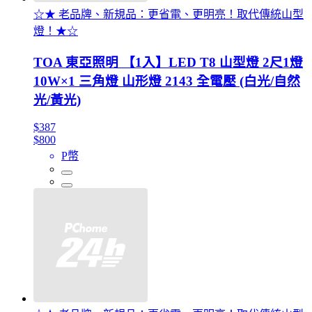
☆★ 老品牌、新規品：更省電、更明亮！取代傳統山型
燈！★☆
TOA 東亞照明 【1入】LED T8 山型燈 2尺1燈
10W×1 三角燈 山形燈 2143 全電壓 (白光/自然
光/黃光)
$387
$800
P幣