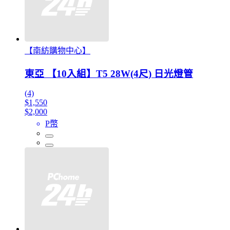
【南紡購物中心】
東亞 【10入組】T5 28W(4尺) 日光燈管
(4)
$1,550
$2,000
P幣