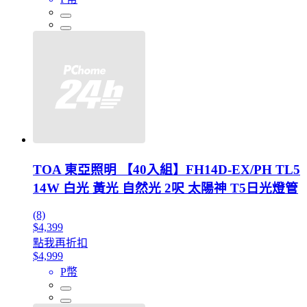
TOA 東亞照明 【40入組】FH14D-EX/PH TL5
14W 白光 黃光 自然光 2呎 太陽神 T5日光燈管
(8)
$4,399
點我再折扣
$4,999
P幣