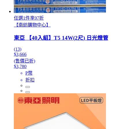
任選1件享97折
【南紡購物中心】
東亞 【40入組】T5 14W(2尺) 日光燈管
(13)
$3,666
(售價已折)
$3,780
P幣
折扣