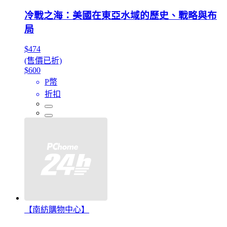
冷戰之海：美國在東亞水域的歷史、戰略與布
局
$474
(售價已折)
$600
P幣
折扣
【南紡購物中心】