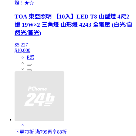
燈！★☆
TOA 東亞照明 【10入】LED T8 山型燈 4尺2
燈 19W×2 三角燈 山形燈 4243 全電壓 (白光/自
然光/黃光)
$5,227
$10,000
P幣
下單79折 滿799再享88折