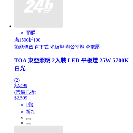
預購
滿1500折100
節能標章 直下式 光板燈 辦公室燈 全電壓
TOA 東亞照明 2入裝 LED 平板燈 25W 5700K
白光
(2)
$2,499
(售價已折)
$2,599
P幣
折扣