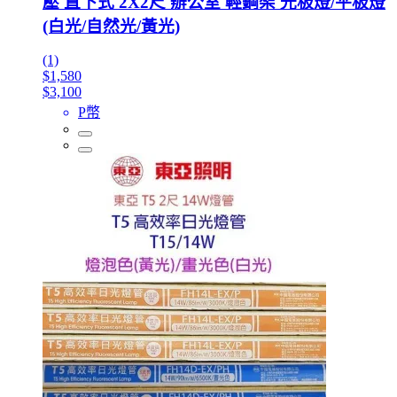
壓 直下式 2X2尺 辦公室 輕鋼架 光板燈/平板燈
(白光/自然光/黃光)
(1)
$1,580
$3,100
P幣