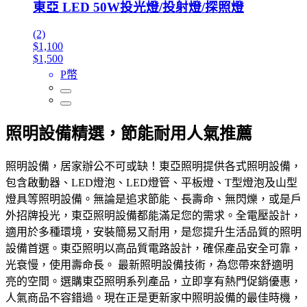
東亞 LED 50W投光燈/投射燈/探照燈
(2)
$1,100
$1,500
P幣
照明設備精選，節能耐用人氣推薦
照明設備，居家辦公不可或缺！東亞照明提供各式照明設備，
包含啟動器、LED燈泡、LED燈管、平板燈、T型燈泡及山型
燈具等照明設備。無論是追求節能、長壽命、無閃爍，或是戶
外招牌投光，東亞照明設備都能滿足您的需求。全電壓設計，
適用於多種環境，安裝簡易又耐用，是您提升生活品質的照明
設備首選。東亞照明以高品質電路設計，確保產品安全可靠，
光衰慢，使用壽命長。 最新照明設備技術，為您帶來舒適明
亮的空間。選購東亞照明系列產品，立即享有熱門促銷優惠，
人氣商品不容錯過。現在正是更新家中照明設備的最佳時機，