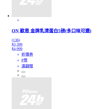
ON 歐恩 金牌乳清蛋白5磅(多口味可選)
(136)
$3,399
$4,999
折價券
P幣
滿額贈