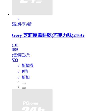
滿1件享9折
Gery 芝莉厚醬餅乾(巧克力味)216G
(10)
$89
(售價已折)
$99
折價券
P幣
折扣