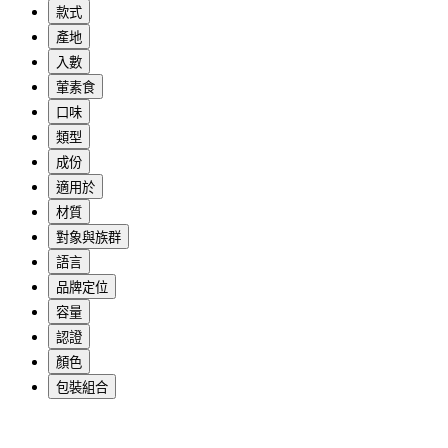
款式
產地
入數
葷素食
口味
類型
成份
適用於
材質
對象與族群
語言
品牌定位
容量
認證
顏色
包裝組合