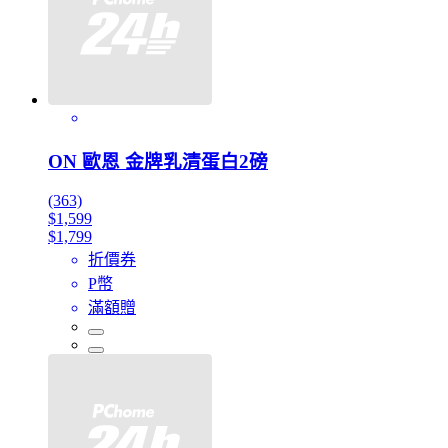
ON 歐恩 金牌乳清蛋白2磅
(363)
$1,599
$1,799
折價券
P幣
滿額贈