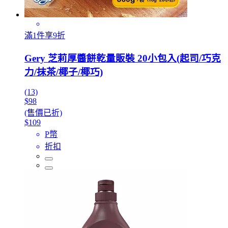
滿1件享9折
Gery 芝莉厚醬餅乾量販裝 20小包入(起司/巧克
力/抹茶/椰子/椰巧)
(13)
$98
(售價已折)
$109
P幣
折扣