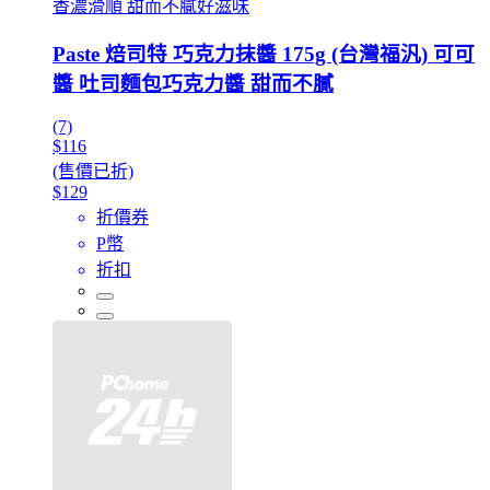
香濃滑順 甜而不膩好滋味
Paste 焙司特 巧克力抹醬 175g (台灣福汎) 可可
醬 吐司麵包巧克力醬 甜而不膩
(7)
$116
(售價已折)
$129
折價券
P幣
折扣