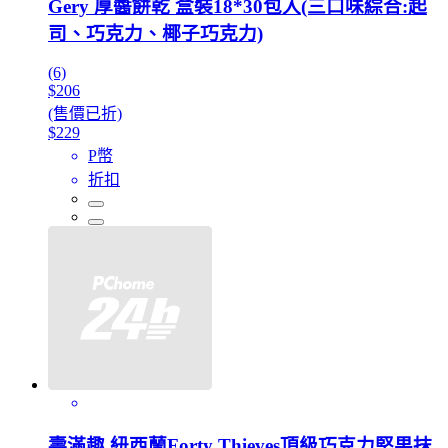
Gery 厚醬餅乾 盒裝18*30包入(三口味綜合:起
司、巧克力、椰子巧克力)
(6)
$206
(售價已折)
$229
P幣
折扣
壽滿趣 紐西蘭Forty Thieves頂級巧克力堅果抹