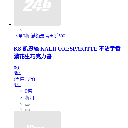
下單9折 滿額最高再折500
KS 凱恩絲 KALIFORESPAKITTE 不沾手香
濃花生巧克力醬
(9)
$67
(售價已折)
$75
P幣
折扣