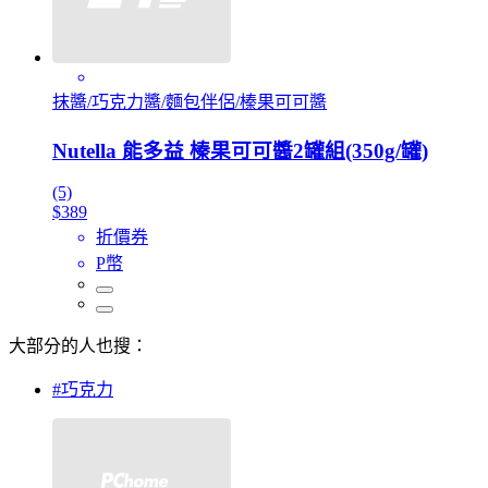
抹醬/巧克力醬/麵包伴侶/榛果可可醬
Nutella 能多益 榛果可可醬2罐組(350g/罐)
(5)
$389
折價券
P幣
大部分的人也搜：
#巧克力