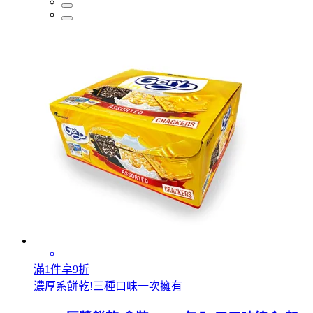
滿1件享9折
濃厚系餅乾!三種口味一次擁有