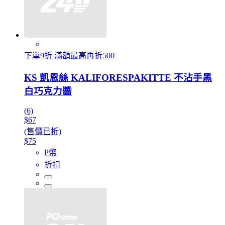
下單9折 滿額最高再折500
KS 凱恩絲 KALIFORESPAKITTE 不沾手黑
白巧克力醬
(6)
$67
(售價已折)
$75
P幣
折扣