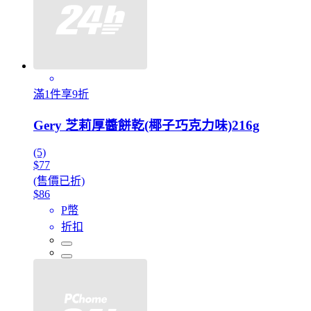
滿1件享9折
Gery 芝莉厚醬餅乾(椰子巧克力味)216g
(5)
$77
(售價已折)
$86
P幣
折扣