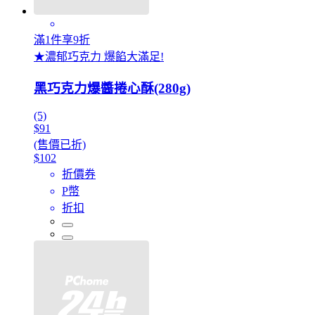
滿1件享9折
★濃郁巧克力 爆餡大滿足!
黑巧克力爆醬捲心酥(280g)
(5)
$91
(售價已折)
$102
折價券
P幣
折扣