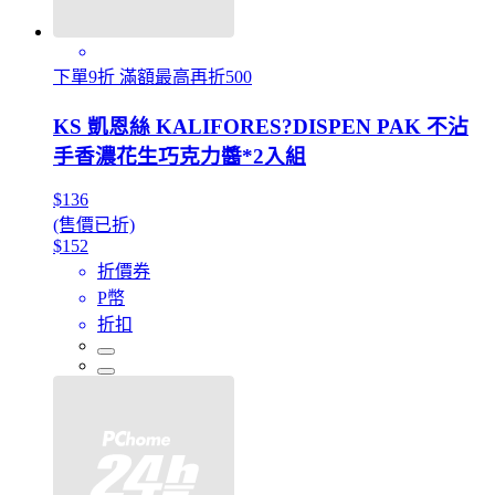
下單9折 滿額最高再折500
KS 凱恩絲 KALIFORES?DISPEN PAK 不沾
手香濃花生巧克力醬*2入組
$136
(售價已折)
$152
折價券
P幣
折扣