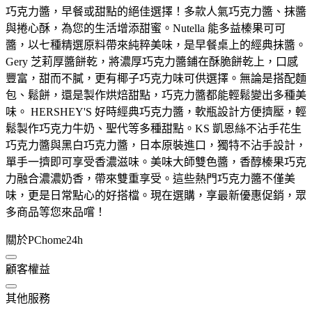
巧克力醬，早餐或甜點的絕佳選擇！多款人氣巧克力醬、抹醬
與捲心酥，為您的生活增添甜蜜。Nutella 能多益榛果可可
醬，以七種精選原料帶來純粹美味，是早餐桌上的經典抹醬。
Gery 芝莉厚醬餅乾，將濃厚巧克力醬鋪在酥脆餅乾上，口感
豐富，甜而不膩，更有椰子巧克力味可供選擇。無論是搭配麵
包、鬆餅，還是製作烘焙甜點，巧克力醬都能輕鬆變出多種美
味。 HERSHEY'S 好時經典巧克力醬，軟瓶設計方便擠壓，輕
鬆製作巧克力牛奶、聖代等多種甜點。KS 凱恩絲不沾手花生
巧克力醬與黑白巧克力醬，日本原裝進口，獨特不沾手設計，
單手一擠即可享受香濃滋味。美味大師雙色醬，香醇榛果巧克
力融合濃濃奶香，帶來雙重享受。這些熱門巧克力醬不僅美
味，更是日常點心的好搭檔。現在選購，享最新優惠促銷，眾
多商品等您來品嚐！
關於PChome24h
顧客權益
其他服務