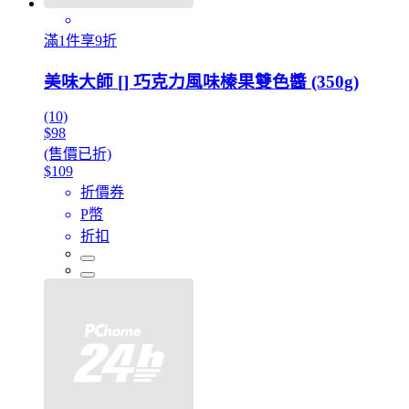
滿1件享9折
美味大師 [] 巧克力風味榛果雙色醬 (350g)
(10)
$98
(售價已折)
$109
折價券
P幣
折扣