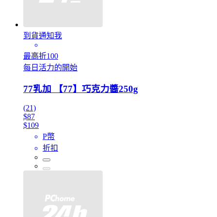
到貨通知我
最高折100
每日活力的開始
77乳加 【77】巧克力醬250g
(21)
$87
$109
P幣
折扣