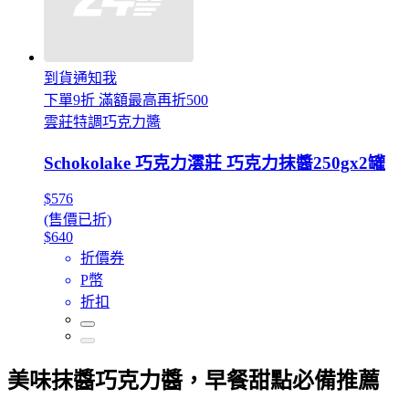
到貨通知我
下單9折 滿額最高再折500
雲莊特調巧克力醬
Schokolake 巧克力澐莊 巧克力抹醬250gx2罐
$576
(售價已折)
$640
折價券
P幣
折扣
美味抹醬巧克力醬，早餐甜點必備推薦