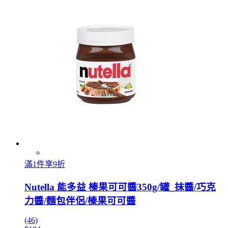
滿1件享9折
Nutella 能多益 榛果可可醬350g/罐_抹醬/巧克
力醬/麵包伴侶/榛果可可醬
(46)