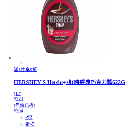
滿1件享9折
HERSHEY'S Hersheys好時經典巧克力醬623G
(12)
$273
(售價已折)
$304
P幣
折扣