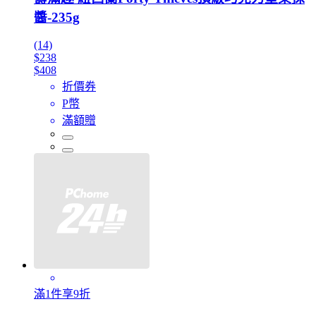
醬-235g
(14)
$238
$408
折價券
P幣
滿額贈
滿1件享9折