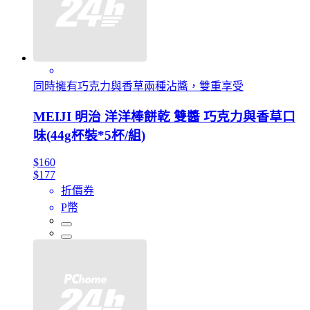
同時擁有巧克力與香草兩種沾醬，雙重享受
MEIJI 明治 洋洋棒餅乾 雙醬 巧克力與香草口
味(44g杯裝*5杯/組)
$160
$177
折價券
P幣