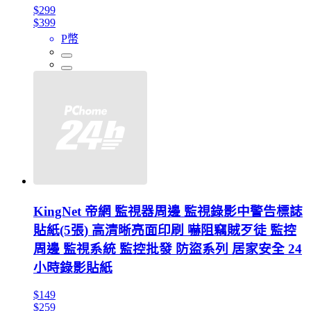
$299
$399
P幣
KingNet 帝網 監視器周邊 監視錄影中警告標誌
貼紙(5張) 高清晰亮面印刷 嚇阻竊賊歹徒 監控
周邊 監視系統 監控批發 防盜系列 居家安全 24
小時錄影貼紙
$149
$259