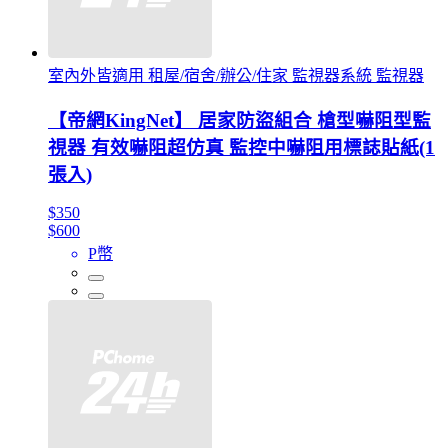
室內外皆適用 租屋/宿舍/辦公/住家 監視器系統 監視器
【帝網KingNet】 居家防盜組合 槍型嚇阻型監
視器 有效嚇阻超仿真 監控中嚇阻用標誌貼紙(1
張入)
$350
$600
P幣