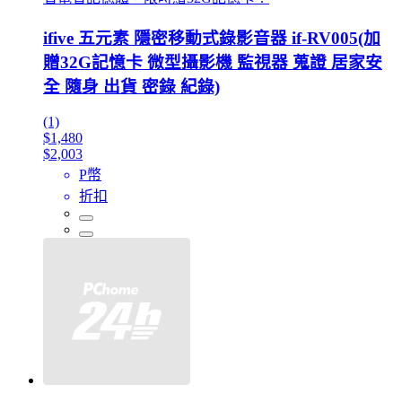
ifive 五元素 隱密移動式錄影音器 if-RV005(加
贈32G記憶卡 微型攝影機 監視器 蒐證 居家安
全 隨身 出貨 密錄 紀錄)
(1)
$1,480
$2,003
P幣
折扣