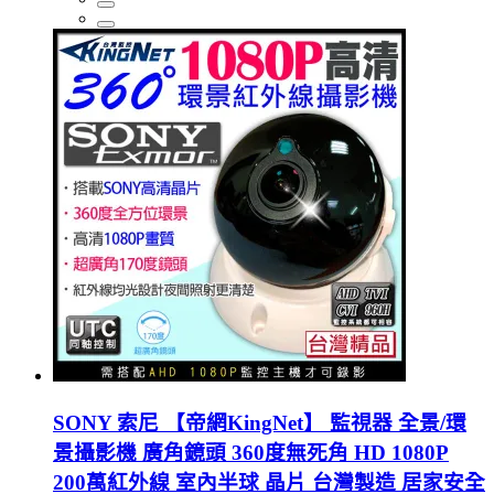
SONY 索尼 【帝網KingNet】 監視器 全景/環
景攝影機 廣角鏡頭 360度無死角 HD 1080P
200萬紅外線 室內半球 晶片 台灣製造 居家安全