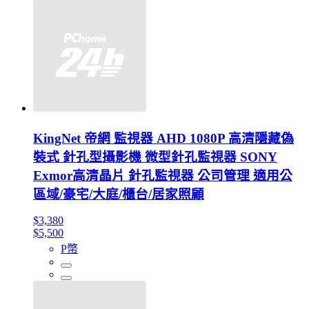
KingNet 帝網 監視器 AHD 1080P 高清隱藏偽
裝式 針孔型攝影機 微型針孔監視器 SONY
Exmor高清晶片 針孔監視器 公司管理 適用公
區域/豪宅/大庭/櫃台/居家照顧
$3,380
$5,500
P幣