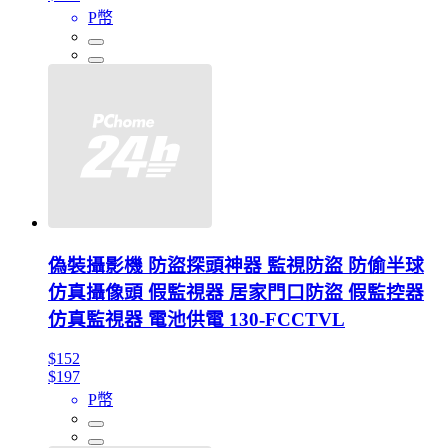
P幣
偽裝攝影機 防盜探頭神器 監視防盜 防偷半球
仿真攝像頭 假監視器 居家門口防盜 假監控器
仿真監視器 電池供電 130-FCCTVL
$152
$197
P幣