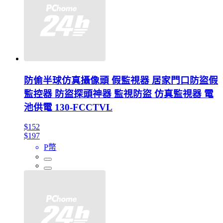
防偷半球仿真攝像頭 假監視器 居家門口防盜假
監控器 防盜探頭神器 監視防盜 仿真監視器 電
池供電 130-FCCTVL
$152
$197
P幣