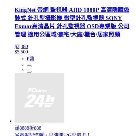
KingNet 帝網 監視器 AHD 1080P 高清隱藏偽
裝式 針孔型攝影機 微型針孔監視器 SONY
Exmor高清晶片 針孔監視器 OSD專業版 公司
管理 適用公區域/豪宅/大庭/櫃台/居家照顧
$3,380
$5,500
P幣
滿8888折888
省電省記憶體，限時贈32G記憶卡！