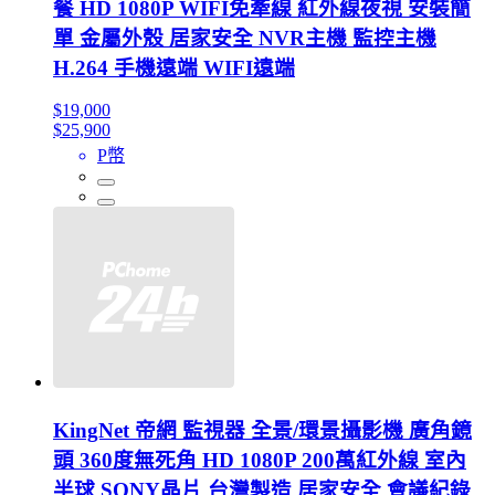
餐 HD 1080P WIFI免牽線 紅外線夜視 安裝簡
單 金屬外殼 居家安全 NVR主機 監控主機
H.264 手機遠端 WIFI遠端
$19,000
$25,900
P幣
KingNet 帝網 監視器 全景/環景攝影機 廣角鏡
頭 360度無死角 HD 1080P 200萬紅外線 室內
半球 SONY晶片 台灣製造 居家安全 會議紀錄