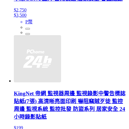
$2,750
$3,500
P幣
KingNet 帝網 監視器周邊 監視錄影中警告標誌
貼紙(7張) 高清晰亮面印刷 嚇阻竊賊歹徒 監控
周邊 監視系統 監控批發 防盜系列 居家安全 24
小時錄影貼紙
$199