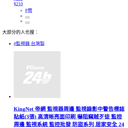
$210
P幣
大部分的人也搜：
#監視器 台灣製
KingNet 帝網 監視器周邊 監視錄影中警告標誌
貼紙(3張) 高清晰亮面印刷 嚇阻竊賊歹徒 監控
周邊 監視系統 監控批發 防盜系列 居家安全 24