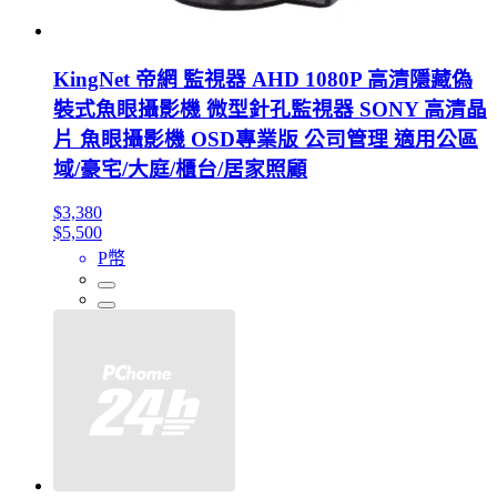
KingNet 帝網 監視器 AHD 1080P 高清隱藏偽
裝式魚眼攝影機 微型針孔監視器 SONY 高清晶
片 魚眼攝影機 OSD專業版 公司管理 適用公區
域/豪宅/大庭/櫃台/居家照顧
$3,380
$5,500
P幣