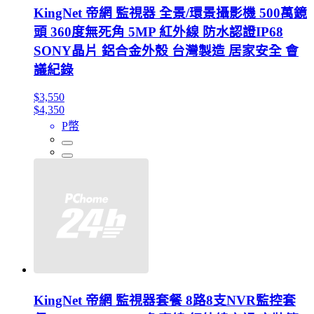
KingNet 帝網 監視器 全景/環景攝影機 500萬鏡
頭 360度無死角 5MP 紅外線 防水認證IP68
SONY晶片 鋁合金外殼 台灣製造 居家安全 會
議紀錄
$3,550
$4,350
P幣
KingNet 帝網 監視器套餐 8路8支NVR監控套