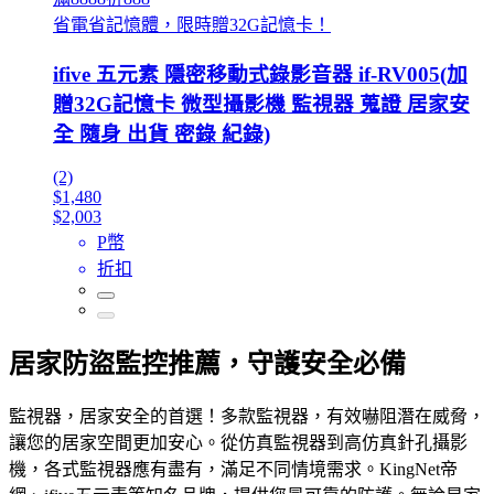
省電省記憶體，限時贈32G記憶卡！
ifive 五元素 隱密移動式錄影音器 if-RV005(加
贈32G記憶卡 微型攝影機 監視器 蒐證 居家安
全 隨身 出貨 密錄 紀錄)
(2)
$1,480
$2,003
P幣
折扣
居家防盜監控推薦，守護安全必備
監視器，居家安全的首選！多款監視器，有效嚇阻潛在威脅，
讓您的居家空間更加安心。從仿真監視器到高仿真針孔攝影
機，各式監視器應有盡有，滿足不同情境需求。KingNet帝