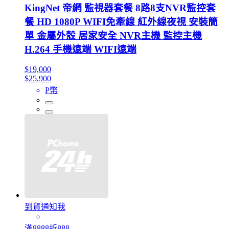
KingNet 帝網 監視器套餐 8路8支NVR監控套
餐 HD 1080P WIFI免牽線 紅外線夜視 安裝簡
單 金屬外殼 居家安全 NVR主機 監控主機
H.264 手機遠端 WIFI遠端
$19,000
$25,900
P幣
到貨通知我
滿8888折888