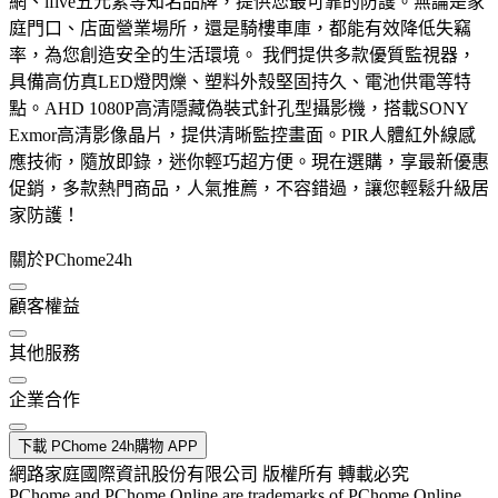
網、ifive五元素等知名品牌，提供您最可靠的防護。無論是家
庭門口、店面營業場所，還是騎樓車庫，都能有效降低失竊
率，為您創造安全的生活環境。 我們提供多款優質監視器，
具備高仿真LED燈閃爍、塑料外殼堅固持久、電池供電等特
點。AHD 1080P高清隱藏偽裝式針孔型攝影機，搭載SONY
Exmor高清影像晶片，提供清晰監控畫面。PIR人體紅外線感
應技術，隨放即錄，迷你輕巧超方便。現在選購，享最新優惠
促銷，多款熱門商品，人氣推薦，不容錯過，讓您輕鬆升級居
家防護！
關於PChome24h
顧客權益
其他服務
企業合作
下載 PChome 24h購物 APP
網路家庭國際資訊股份有限公司 版權所有 轉載必究
PChome and PChome Online are trademarks of PChome Online