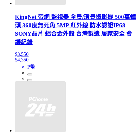
KingNet 帝網 監視器 全景/環景攝影機 500萬鏡
頭 360度無死角 5MP 紅外線 防水認證IP68
SONY晶片 鋁合金外殼 台灣製造 居家安全 會
議紀錄
$3,550
$4,350
P幣