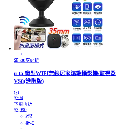
滿500享94折
u-ta 微型WIFI無線居家遠端攝影機/監視器
VS8(進階版)
(7)
$704
下單再折
$3,990
P幣
折扣