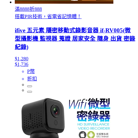
滿8888折888
搭載PIR技術，省電省記憶體！
ifive 五元素 隱密移動式錄影音器 if-RV005(微
型攝影機 監視器 蒐證 居家安全 隨身 出貨 密錄
紀錄)
$1,280
$1,736
P幣
折扣