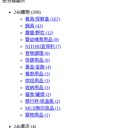
依分類顯示
24h購物 (268)
餐具/保鮮盒
(167)
鍋具
(43)
露營/野炊
(12)
嬰幼哺育用品
(8)
NITORI宜得利
(7)
食物調理
(6)
保健用品
(6)
黃金/金飾
(4)
餐廚用品
(3)
烘焙用品
(3)
收納用品
(3)
貓食/罐頭
(2)
隨行杯/保溫瓶
(2)
MUJI無印良品
(1)
寵物用品
(1)
24h書店 (4)