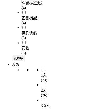
珠寶/貴金屬
(4)
圖書/雜誌
(4)
寢具傢飾
(3)
寵物
(3)
選更多
入數
1入
(73)
2入
(36)
3-5入