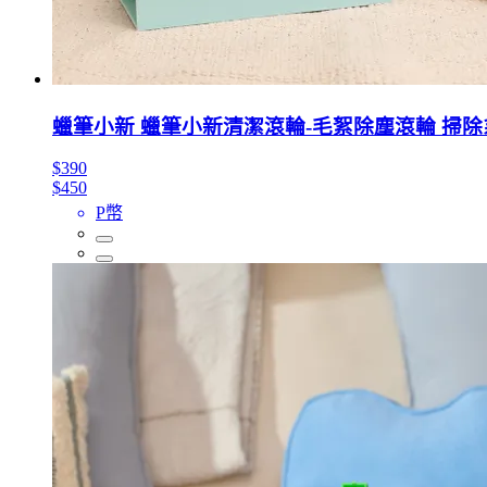
蠟筆小新 蠟筆小新清潔滾輪-毛絮除塵滾輪 掃除
$390
$450
P幣