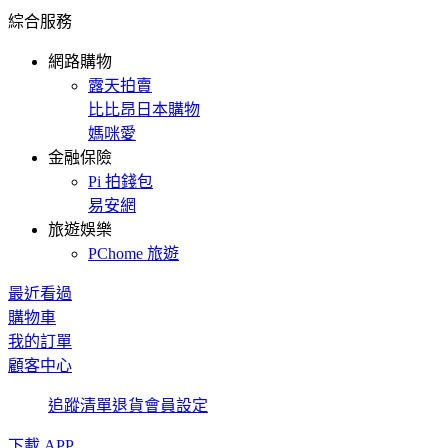
綜合服務
網路購物
露天拍賣
比比昂日本購物
媽咪愛
金融保險
Pi 拍錢包
易安網
旅遊娛樂
PChome 旅遊
最近看過
購物車
我的訂單
顧客中心
追蹤清單
退貨
會員設定
下載 APP