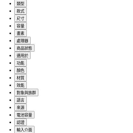
類型
款式
尺寸
容量
畫素
處理器
商品狀態
適用於
功能
顏色
材質
效能
對象與族群
語言
來源
電池容量
認證
輸入介面