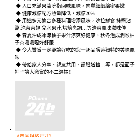
◆ 入口充滿果醬吮指回味風味，肉質細緻綿密柔嫩
◆ 健康減糖配方熱量降低，減糖20%
◆ 用途多元適合多種料理增添風味，沙拉鮮食.抹醬沾
醬.泡茶茶趣.兌水果汁.烘焙烹調…等清爽風味滋味佳
◆ 春夏沖成冰涼柚子果汁涼爽好健康，秋冬泡成潤喉柚
子茶暖暖喝好舒服
◆ 令人贊賞一定要讓好吃的您一起品嚐這獨特的美味風
味
◆ 帶給家人分享、親友共用、饋贈送禮…等，都是面子
裡子讓人激賞的不二選擇!!
《商品規格尺寸》