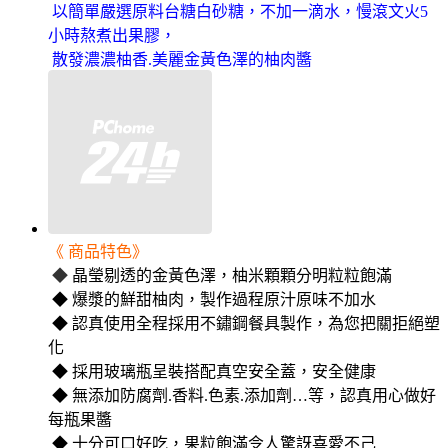
以簡單嚴選原料台糖白砂糖，不加一滴水，慢滾文火5
小時熬煮出果膠，
散發濃濃柚香.美麗金黃色澤的柚肉醬
《 商品特色》
◆
晶瑩剔透的金黃色澤，柚米顆顆分明粒粒飽滿
◆ 爆漿的鮮甜柚肉，製作過程原汁原味不加水
◆ 認真使用全程採用不鏽鋼餐具製作，為您把關拒絕塑
化
◆ 採用玻璃瓶呈裝搭配真空安全蓋，安全健康
◆ 無添加防腐劑.香料.色素.添加劑…等，認真用心做好
每瓶果醬
◆ 十分可口好吃，果粒飽滿令人驚訝喜愛不己