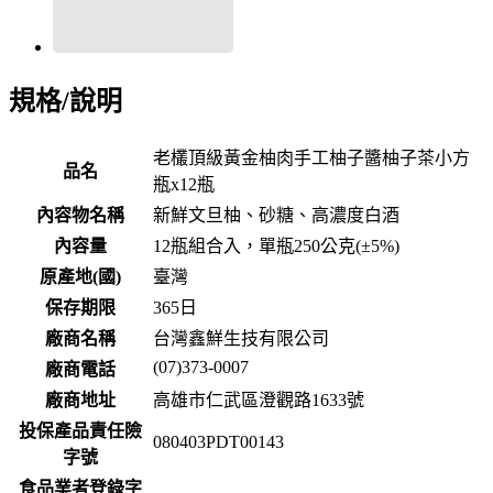
規格/說明
老欉頂級黃金柚肉手工柚子醬柚子茶小方
品名
瓶x12瓶
內容物名稱
新鮮文旦柚、砂糖、高濃度白酒
內容量
12瓶組合入，單瓶250公克(±5%)
原產地(國)
臺灣
保存期限
365
日
廠商名稱
台灣鑫鮮生技有限公司
(07)373-0007
廠商電話
廠商地址
高雄市仁武區澄觀路1633號
投保產品責任險
080403PDT00143
字號
食品業者登錄字