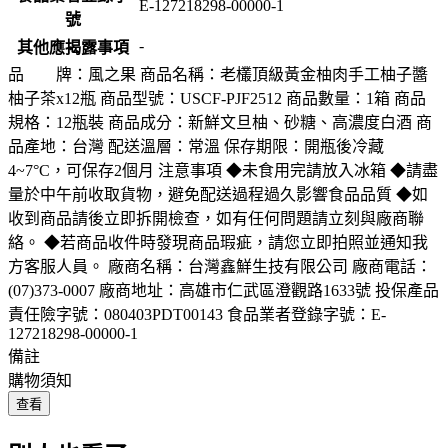
E-127218298-00000-1
號
-
其他應揭露事項
品 牌：風之果 商品名稱：老欉頂級黃金柚肉手工柚子醬
柚子茶x12瓶 商品型號：USCF-PJF2512 商品數量：1箱 商品
規格：12瓶裝 商品成分：新鮮文旦柚、砂糖、高濃度白酒 商
品產地：台灣 配送溫層：常溫 保存期限：開瓶後冷藏
4~7°C，可保存2個月 注意事項 ◆未食用完請放入冰箱 ◆請盡
量於中午前收取貨物，避免配送過程過久影響食品品質 ◆如
收到商品請後立即拆開檢查，如有任何問題請立刻與廠商聯
絡。 ◆若商品收件時發現商品瑕疵，請您立即拍照並通知我
方客服人員。 廠商名稱：台灣鑫鮮生技有限公司 廠商電話：
(07)373-0007 廠商地址：高雄市仁武區澄觀路1633號 投保產品
責任險字號：080403PDT00143 食品業者登錄字號：E-
127218298-00000-1
備註
購物須知
查看