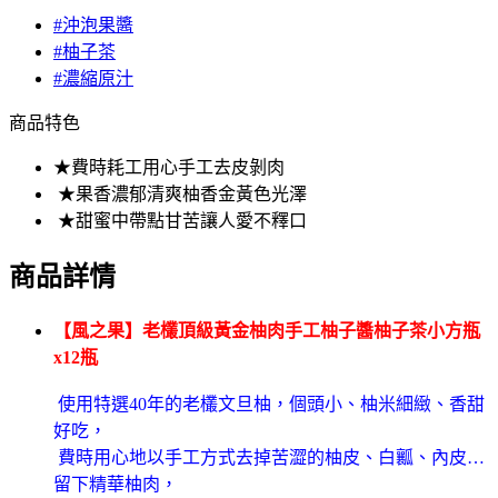
#沖泡果醬
#柚子茶
#濃縮原汁
商品特色
★費時耗工用心手工去皮剝肉
★果香濃郁清爽柚香金黃色光澤
★甜蜜中帶點甘苦讓人愛不釋口
商品詳情
【風之果】老欉頂級黃金柚肉手工柚子醬柚子茶小方瓶
x12瓶
使用特選40年的老欉文旦柚，個頭小、柚米細緻、香甜
好吃，
費時用心地以手工方式去掉苦澀的柚皮、白
瓤、內皮…
留下精華柚肉，