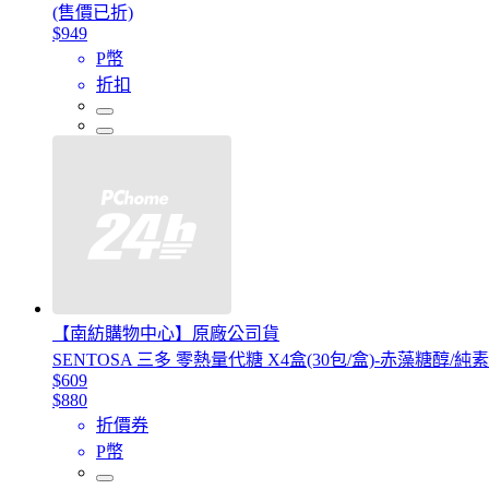
(售價已折)
$949
P幣
折扣
【南紡購物中心】原廠公司貨
SENTOSA 三多 零熱量代糖 X4盒(30包/盒)-赤藻糖醇/純
$609
$880
折價券
P幣