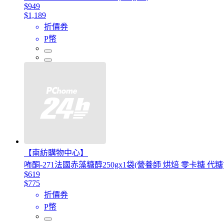
$949
$1,189
折價券
P幣
【南紡購物中心】
咘酮-271法國赤藻糖醇250gx1袋(營養師 烘焙 零卡糖 代糖
$619
$775
折價券
P幣