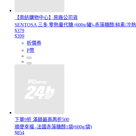
【南紡購物中心】原廠公司貨
SENTOSA 三多 零熱量代糖 (600g/罐)-赤藻糖醇/純素/冷
$379
$399
折價券
P幣
下單9折 滿額最高再折500
順便幸福 -法國赤藻糖醇1袋(600g/袋)
$854