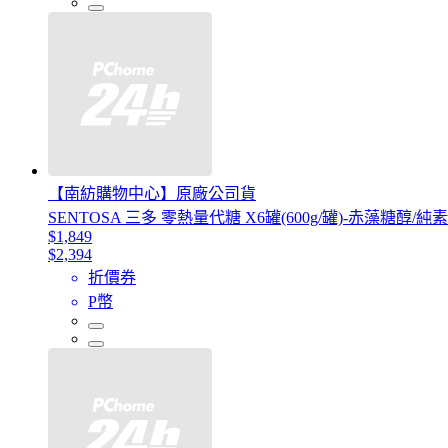
【南紡購物中心】原廠公司貨
SENTOSA 三多 零熱量代糖 X6罐(600g/罐)-赤藻糖醇/純
$1,849
$2,394
折價券
P幣