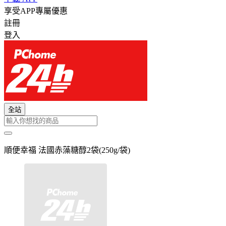
享受APP專屬優惠
註冊
登入
全站
順便幸福 法國赤藻糖醇2袋(250g/袋)