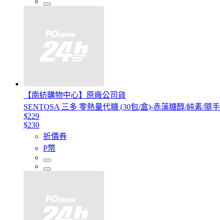
【南紡購物中心】原廠公司貨
SENTOSA 三多 零熱量代糖 (30包/盒)-赤藻糖醇/純素/隨
$229
$230
折價券
P幣