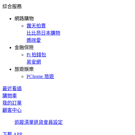
綜合服務
網路購物
露天拍賣
比比昂日本購物
媽咪愛
金融保險
Pi 拍錢包
易安網
旅遊娛樂
PChome 旅遊
最近看過
購物車
我的訂單
顧客中心
追蹤清單
退貨
會員設定
下載 APP