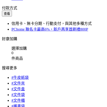
付款方式
查看
信用卡、無卡分期、行動支付，與其他多種方式
PChome 聯名卡最高6%，新戶再享首刷禮800P
好康加購
選擇加購
0
件商品
搜尋更多
#牛皮紙袋
#文件夾
#文件盒
#文件袋
#文件櫃
#攜書袋