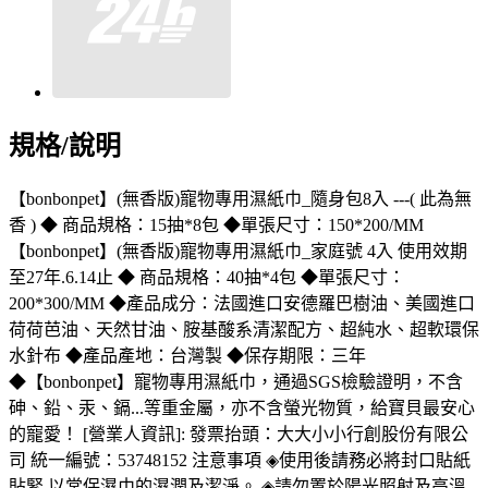
規格/說明
【bonbonpet】(無香版)寵物專用濕紙巾_隨身包8入 ---( 此為無
香 ) ◆ 商品規格：15抽*8包 ◆單張尺寸：150*200/MM
【bonbonpet】(無香版)寵物專用濕紙巾_家庭號 4入 使用效期
至27年.6.14止 ◆ 商品規格：40抽*4包 ◆單張尺寸：
200*300/MM ◆產品成分：法國進口安德羅巴樹油、美國進口
荷荷芭油、天然甘油、胺基酸系清潔配方、超純水、超軟環保
水針布 ◆產品產地：台灣製 ◆保存期限：三年
◆【bonbonpet】寵物專用濕紙巾，通過SGS檢驗證明，不含
砷、鉛、汞、鎘...等重金屬，亦不含螢光物質，給寶貝最安心
的寵愛！ [營業人資訊]: 發票抬頭：大大小小行創股份有限公
司 統一編號：53748152 注意事項 ◈使用後請務必將封口貼紙
貼緊.以常保濕巾的濕潤及潔淨。 ◈請勿置於陽光照射及高溫