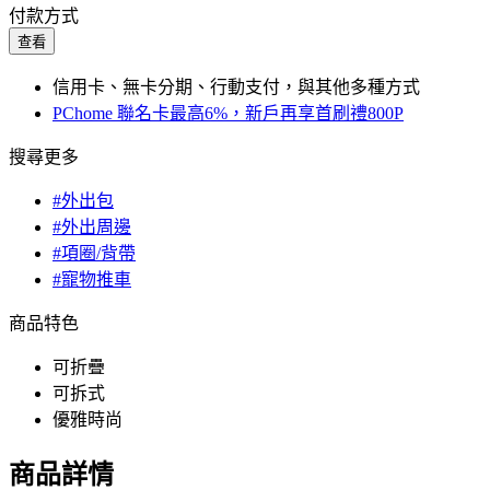
付款方式
查看
信用卡、無卡分期、行動支付，與其他多種方式
PChome 聯名卡最高6%，新戶再享首刷禮800P
搜尋更多
#外出包
#外出周邊
#項圈/背帶
#寵物推車
商品特色
可折疊
可拆式
優雅時尚
商品詳情