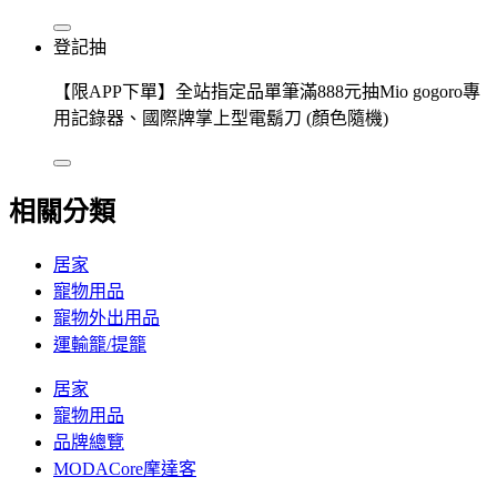
登記抽
【限APP下單】全站指定品單筆滿888元抽Mio gogoro專
用記錄器、國際牌掌上型電鬍刀 (顏色隨機)
相關分類
居家
寵物用品
寵物外出用品
運輸籠/提籠
居家
寵物用品
品牌總覽
MODACore摩達客