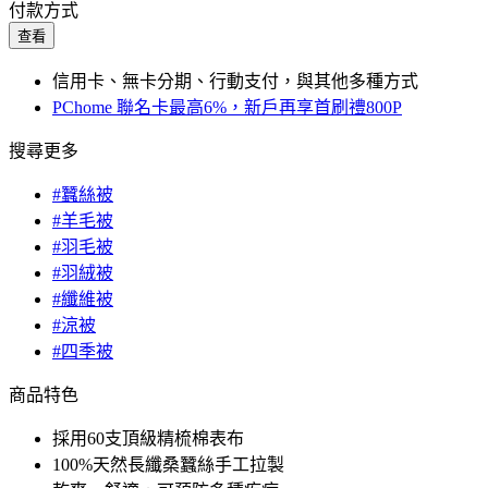
付款方式
查看
信用卡、無卡分期、行動支付，與其他多種方式
PChome 聯名卡最高6%，新戶再享首刷禮800P
搜尋更多
#蠶絲被
#羊毛被
#羽毛被
#羽絨被
#纖維被
#涼被
#四季被
商品特色
採用60支頂級精梳棉表布
100%天然長纖桑蠶絲手工拉製