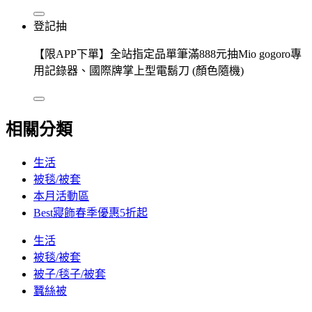
登記抽
【限APP下單】全站指定品單筆滿888元抽Mio gogoro專
用記錄器、國際牌掌上型電鬍刀 (顏色隨機)
相關分類
生活
被毯/被套
本月活動區
Best寢飾春季優惠5折起
生活
被毯/被套
被子/毯子/被套
蠶絲被