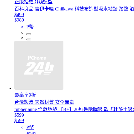
正版授權 Q萌造型
百科良品 吉伊卡哇 Chiikawa 科技布造型吸水地墊 踏墊 浴
$499
$980
P幣
最高享9折
台灣製造 天然材質 安全無毒
rubber anne 怪獸地墊 【B+】20秒進階瞬吸 軟式珪藻土吸水
$599
$599
P幣