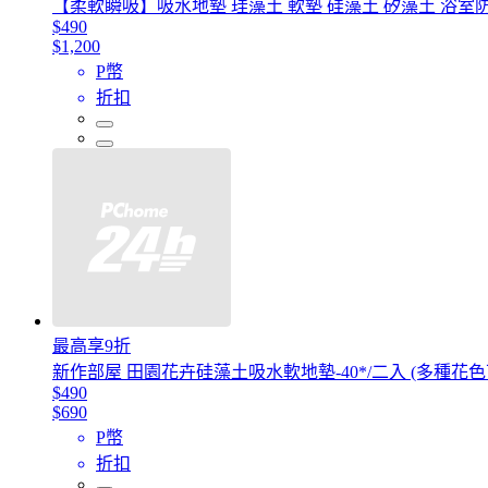
【柔軟瞬吸】吸水地墊 珪藻土 軟墊 硅藻土 矽藻土 浴室防
$490
$1,200
P幣
折扣
最高享9折
新作部屋 田園花卉硅藻土吸水軟地墊-40*/二入 (多種花
$490
$690
P幣
折扣