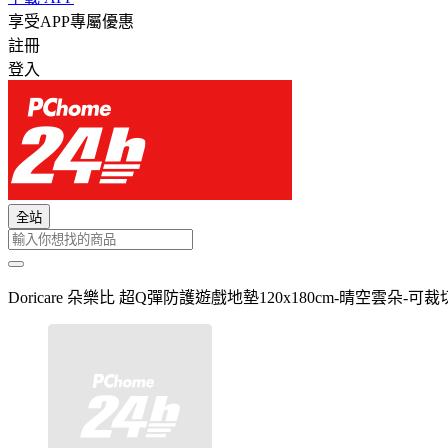
享受APP專屬優惠
註冊
登入
全站
Doricare 朵樂比 超Q彈防護遊戲地墊120x180cm-晴空雲朵-可裁