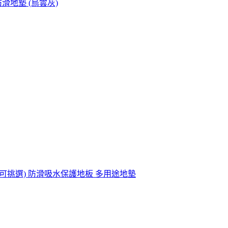
滑地墊 (烏雲灰)
色可挑選) 防滑吸水保護地板 多用途地墊