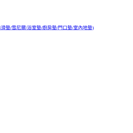
墊/防滑墊/雪尼爾/浴室墊/廚房墊/門口墊/室內地墊)