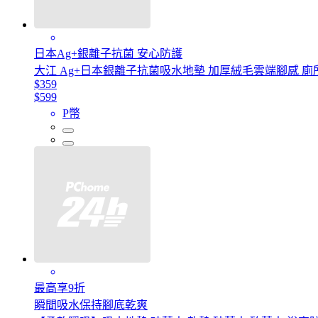
日本Ag+銀離子抗菌 安心防護
大江 Ag+日本銀離子抗菌吸水地墊 加厚絨毛雲端腳感 廁所
$359
$599
P幣
最高享9折
瞬間吸水保持腳底乾爽