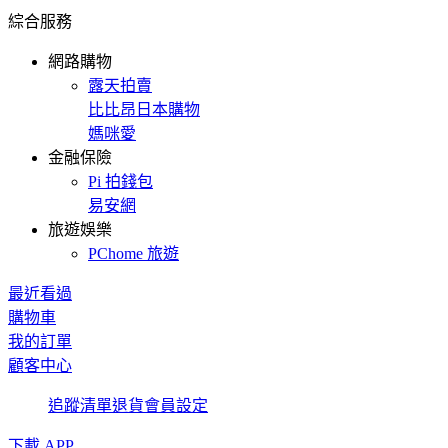
綜合服務
網路購物
露天拍賣
比比昂日本購物
媽咪愛
金融保險
Pi 拍錢包
易安網
旅遊娛樂
PChome 旅遊
最近看過
購物車
我的訂單
顧客中心
追蹤清單
退貨
會員設定
下載 APP