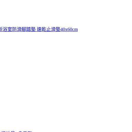
浴室防滑腳踏墊 速乾止滑墊40x60cm