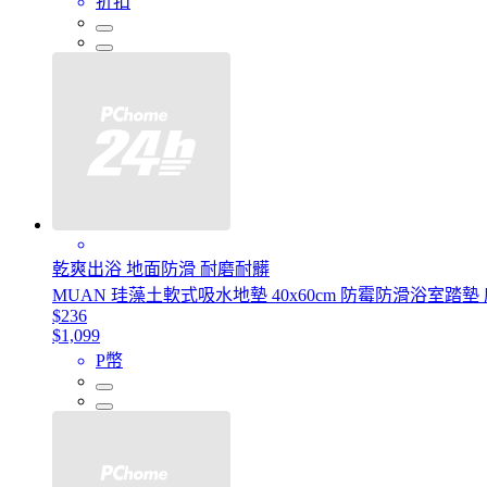
折扣
乾爽出浴 地面防滑 耐磨耐髒
MUAN 珪藻土軟式吸水地墊 40x60cm 防霉防滑浴室踏墊
$236
$1,099
P幣