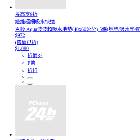
最高享9折
纖維極細吸水快速
百鈴 Aqua波波超吸水地墊(40x60公分)-5條(地墊/吸水
$972
(售價已折)
$1,080
折價券
P幣
折扣