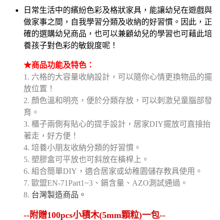
日常生活中的繽紛色彩及格狀家具，能讓幼兒在遊戲與
做家事之間，自我學習分類及收納的好習慣。因此，正
確的選購幼兒商品，也可以兼顧幼兒的學習也可藉此培
養孩子對色彩的敏銳度呢！
★商品功能及特色：
1.
六格的大容量收納設計，可以隨你心情更換物品的擺
放位置！
2.
顏色溫和明亮，便於分類存放，可以刺激兒童腦部發
育。
3.
櫃子兩側有貼心的提手設計，居家
DIY
擺放可直接抬
著走，好方便！
4.
培養小朋友收納分類的好習慣。
5.
塑膠盒可平放也可斜放在橫桿上。
6.
組合簡單
DIY
，適合居家或幼稚園儲存教具使用。
7.
歐盟
EN-71Part1~3
、鎘含量、
AZO
測試通過。
8.
台灣製造商品。
--附贈100pcs小積木(5mm顆粒)一包--