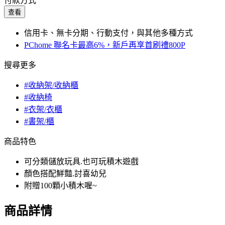
付款方式
查看
信用卡、無卡分期、行動支付，與其他多種方式
PChome 聯名卡最高6%，新戶再享首刷禮800P
搜尋更多
#收納架/收納櫃
#收納椅
#衣架/衣櫃
#書架/櫃
商品特色
可分類儲放玩具.也可玩積木遊戲
顏色搭配鮮豔.討喜幼兒
附贈100顆小積木喔~
商品詳情