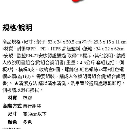
規格/說明
商品規格 •尺寸 : 架子: 53 x 34 x 59.5 cm 桶子: 29.5 x 15 x 11 cm
•材質 : 耐衝擊PP + PE + HIPS 高級塑料 •紙箱 : 34 x 22 x 62cm
•安規 : 歐盟EN-71安檢認證通過.取得CE標示 •其他說明 : 請成
人依說明書組合(附組合說明書) 重量：4.5公斤 套組包括：側
板2片、橫桿6支、收納盒6個、螺絲包-紅色螺絲x8顆+紅色螺
帽x8顆(為1包)。 需要組裝，請成人依說明書組合(附組合說明
書)。 ★清潔方法 請以清水清洗，洗畢置於通風處晾乾即可。
側板請以濕布擦拭。
材質
塑膠
組裝方式
自行組裝
尺寸
寬59cm以下
顏色
多色