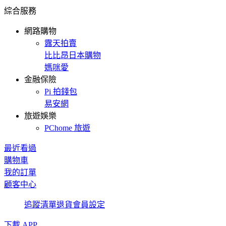
綜合服務
網路購物
露天拍賣
比比昂日本購物
媽咪愛
金融保險
Pi 拍錢包
易安網
旅遊娛樂
PChome 旅遊
最近看過
購物車
我的訂單
顧客中心
追蹤清單
退貨
會員設定
下載 APP