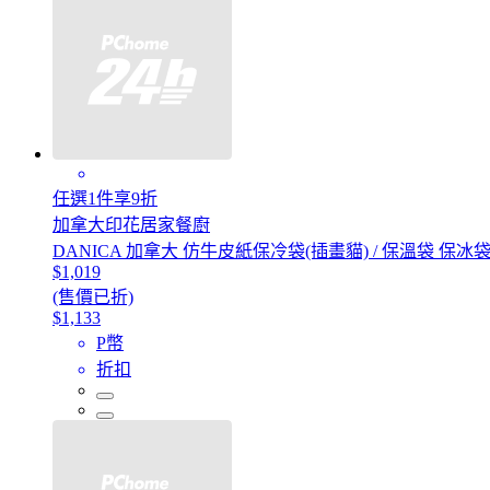
任選1件享9折
加拿大印花居家餐廚
DANICA 加拿大 仿牛皮紙保冷袋(插畫貓) / 保溫袋 保冰
$1,019
(售價已折)
$1,133
P幣
折扣