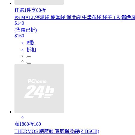
任選1件享88折
PS MALL保溫袋 便當袋 保冷袋 牛津布袋 袋子 1入(顏色
$140
(售價已折)
$160
P幣
折扣
滿1888折180
THERMOS 膳魔師 寬底保冷袋(Z-BSCB)