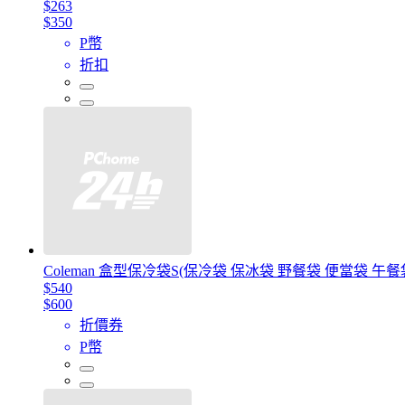
$263
$350
P幣
折扣
Coleman 盒型保冷袋S(保冷袋 保冰袋 野餐袋 便當袋 午餐
$540
$600
折價券
P幣