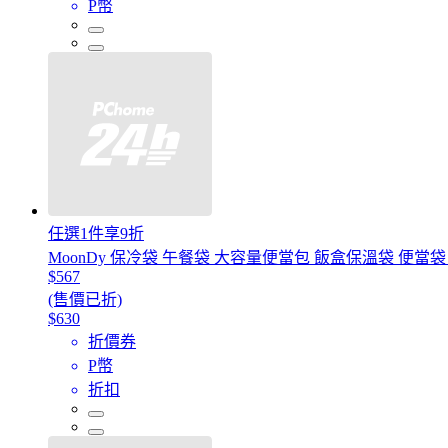
P幣
任選1件享9折
MoonDy 保冷袋 午餐袋 大容量便當包 飯盒保溫袋 便當袋 
$567
(售價已折)
$630
折價券
P幣
折扣