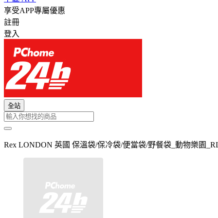
享受APP專屬優惠
註冊
登入
全站
Rex LONDON 英國 保溫袋/保冷袋/便當袋/野餐袋_動物樂園_RL2