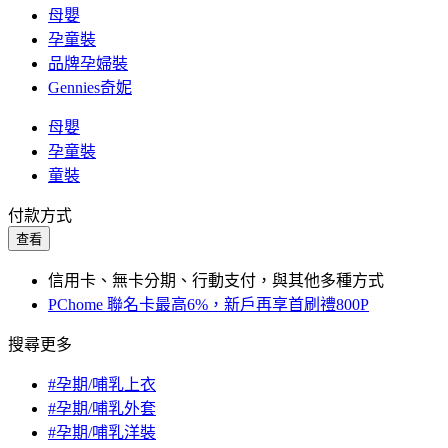
母嬰
孕童裝
品牌孕婦裝
Gennies奇妮
母嬰
孕童裝
童裝
付款方式
查看
信用卡、無卡分期、行動支付，與其他多種方式
PChome 聯名卡最高6%，新戶再享首刷禮800P
搜尋更多
#孕期/哺乳上衣
#孕期/哺乳外套
#孕期/哺乳洋裝