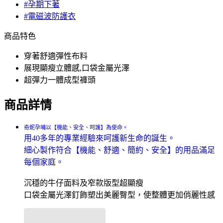
#孕期下著
#電磁波防護衣
商品特色
穿著舒適彈性布料
展現顯瘦立體感,口袋金屬光澤
超彈力一體成型褲頭
商品詳情
奇妮孕哺以【機能、安全、呵護】為使命。
用40多年的專業經驗來呵護新生命的誕生。
細心製作符合【機能、舒適、簡約、安全】的用品滿足
每個家庭。
沉穩的牛仔面料及窄款版型超顯瘦
口袋金屬光澤釘飾塑出美麗臀型，使整體更加俏麗性感