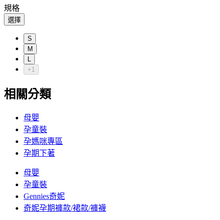
規格
選擇
S
M
L
+1
相關分類
母嬰
孕童裝
孕媽咪專區
孕期下著
母嬰
孕童裝
Gennies奇妮
奇妮孕期褲款/裙款/褲襪