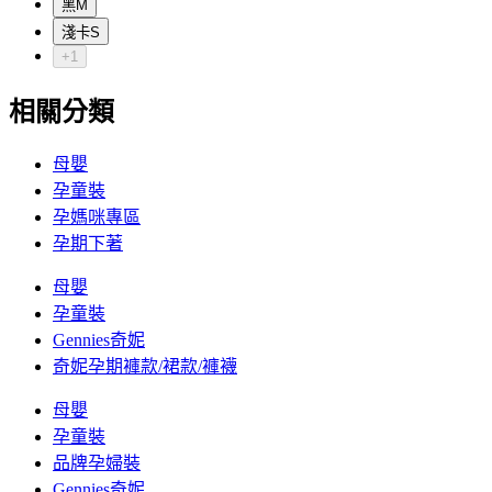
黑M
淺卡S
+1
相關分類
母嬰
孕童裝
孕媽咪專區
孕期下著
母嬰
孕童裝
Gennies奇妮
奇妮孕期褲款/裙款/褲襪
母嬰
孕童裝
品牌孕婦裝
Gennies奇妮