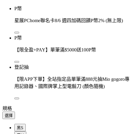
P幣
星展PChome聯名卡8/6 週四加碼回饋P幣2% (無上限)
P幣
【限全盈+PAY】單筆滿$5000送100P幣
登記抽
【限APP下單】全站指定品單筆滿888元抽Mio gogoro專
用記錄器、國際牌掌上型電鬍刀 (顏色隨機)
規格
選擇
黑S