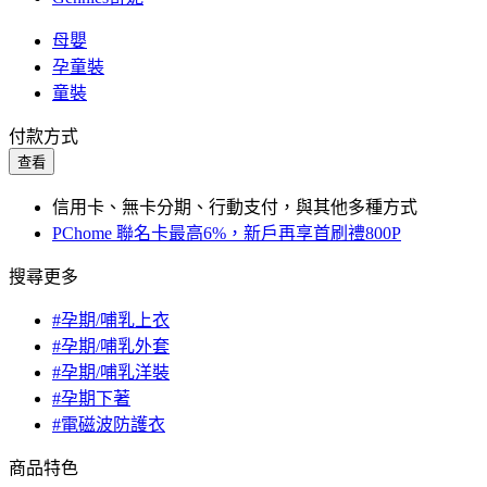
母嬰
孕童裝
童裝
付款方式
查看
信用卡、無卡分期、行動支付，與其他多種方式
PChome 聯名卡最高6%，新戶再享首刷禮800P
搜尋更多
#孕期/哺乳上衣
#孕期/哺乳外套
#孕期/哺乳洋裝
#孕期下著
#電磁波防護衣
商品特色