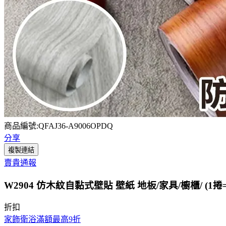
商品編號:QFAJ36-A9006OPDQ
分享
複製連結
賣貴通報
W2904 仿木紋自黏式壁貼 壁紙 地板/家具/櫥櫃/ (1捲=4
折扣
家飾衛浴滿額最高9折