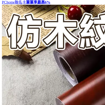
PChome聯名卡
筆筆享最高
6%