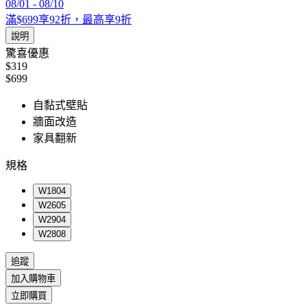
08/01
-
08/10
滿$699享92折，最高享9折
說明
驚喜優惠
$319
$699
自黏式壁貼
牆面改造
家具翻新
規格
W1804
W2605
W2904
W2808
追蹤
加入購物車
立即購買