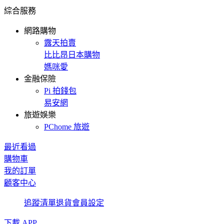
綜合服務
網路購物
露天拍賣
比比昂日本購物
媽咪愛
金融保險
Pi 拍錢包
易安網
旅遊娛樂
PChome 旅遊
最近看過
購物車
我的訂單
顧客中心
追蹤清單
退貨
會員設定
下載 APP