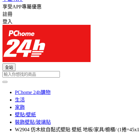
享受APP專屬優惠
註冊
登入
全站
PChome 24h購物
生活
家飾
壁貼/壁紙
裝飾壁貼/玻璃貼
W2904 仿木紋自黏式壁貼 壁紙 地板/家具/櫥櫃/ (1捲=45x1