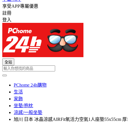
享受APP專屬優惠
註冊
登入
全站
PChome 24h購物
生活
家飾
坐墊/抱枕
涼感/一般坐墊
旭川 日本 冰晶涼感AIRFit氧活力空氣1人座墊55x55cm 厚1