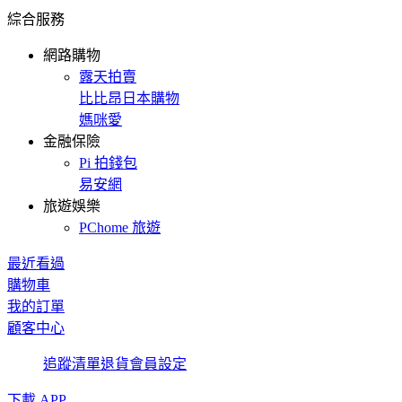
綜合服務
網路購物
露天拍賣
比比昂日本購物
媽咪愛
金融保險
Pi 拍錢包
易安網
旅遊娛樂
PChome 旅遊
最近看過
購物車
我的訂單
顧客中心
追蹤清單
退貨
會員設定
下載 APP