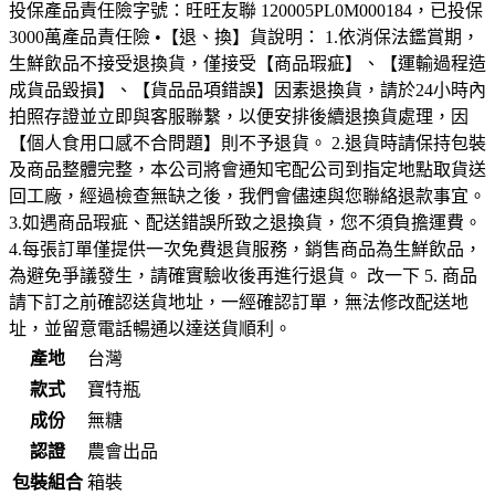
投保產品責任險字號：旺旺友聯 120005PL0M000184，已投保
3000萬產品責任險 •【退、換】貨說明： 1.依消保法鑑賞期，
生鮮飲品不接受退換貨，僅接受【商品瑕疵】、【運輸過程造
成貨品毀損】、【貨品品項錯誤】因素退換貨，請於24小時內
拍照存證並立即與客服聯繫，以便安排後續退換貨處理，因
【個人食用口感不合問題】則不予退貨。 2.退貨時請保持包裝
及商品整體完整，本公司將會通知宅配公司到指定地點取貨送
回工廠，經過檢查無缺之後，我們會儘速與您聯絡退款事宜。
3.如遇商品瑕疵、配送錯誤所致之退換貨，您不須負擔運費。
4.每張訂單僅提供一次免費退貨服務，銷售商品為生鮮飲品，
為避免爭議發生，請確實驗收後再進行退貨。 改一下 5. 商品
請下訂之前確認送貨地址，一經確認訂單，無法修改配送地
址，並留意電話暢通以達送貨順利。
產地
台灣
款式
寶特瓶
成份
無糖
認證
農會出品
包裝組合
箱裝