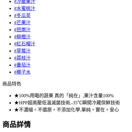
#冷壓果汁
#水蜜桃汁
#冬瓜茶
#芒果汁
#芭樂汁
#柳橙汁
#紅石榴汁
#草莓汁
#荔枝汁
#番茄汁
#椰子水
商品特色
★100%用喝的蔬果 真的「純在」,果汁含量100%
★HPP超高壓低溫滅菌技術,-35℃瞬間冷藏保鮮技術
★不濃縮。不還原。不添加化學,單純。實在。安心
商品詳情