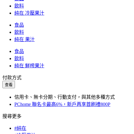
飲料
純在 冷壓果汁
食品
飲料
純在 果汁
食品
飲料
純在 鮮榨果汁
付款方式
查看
信用卡、無卡分期、行動支付，與其他多種方式
PChome 聯名卡最高6%，新戶再享首刷禮800P
搜尋更多
#純在