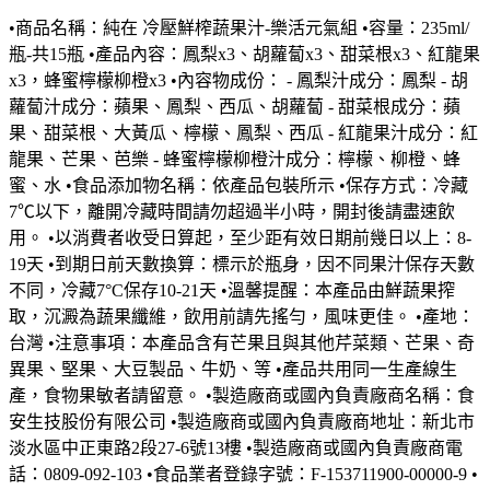
•商品名稱：純在 冷壓鮮榨蔬果汁-樂活元氣組 •容量：235ml/
瓶-共15瓶 •產品內容：鳳梨x3、胡蘿蔔x3、甜菜根x3、紅龍果
x3，蜂蜜檸檬柳橙x3 •內容物成份： - 鳳梨汁成分：鳳梨 - 胡
蘿蔔汁成分：蘋果、鳳梨、西瓜、胡蘿蔔 - 甜菜根成分：蘋
果、甜菜根、大黃瓜、檸檬、鳳梨、西瓜 - 紅龍果汁成分：紅
龍果、芒果、芭樂 - 蜂蜜檸檬柳橙汁成分：檸檬、柳橙、蜂
蜜、水 •食品添加物名稱：依產品包裝所示 •保存方式：冷藏
7℃以下，離開冷藏時間請勿超過半小時，開封後請盡速飲
用。 •以消費者收受日算起，至少距有效日期前幾日以上：8-
19天 •到期日前天數換算：標示於瓶身，因不同果汁保存天數
不同，冷藏7°C保存10-21天 •溫馨提醒：本產品由鮮蔬果搾
取，沉澱為蔬果纖維，飲用前請先搖勻，風味更佳。 •產地：
台灣 •注意事項：本產品含有芒果且與其他芹菜類、芒果、奇
異果、堅果、大豆製品、牛奶、等 •產品共用同一生產線生
產，食物果敏者請留意。 •製造廠商或國內負責廠商名稱：食
安生技股份有限公司 •製造廠商或國內負責廠商地址：新北市
淡水區中正東路2段27-6號13樓 •製造廠商或國內負責廠商電
話：0809-092-103 •食品業者登錄字號：F-153711900-00000-9 •