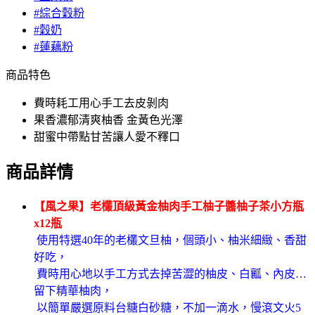
#綜合穀粉
#穀奶
#蓮藕粉
商品特色
費時耗工用心手工去皮剝肉
果香濃郁清爽柚香 金黃色光澤
甜蜜中帶點甘苦讓人愛不釋口
商品詳情
【風之果】老欉頂級黃金柚肉手工柚子醬柚子茶小方瓶
x12瓶
使用特選40年的老欉文旦柚，個頭小、柚米細緻、香甜
好吃，
費時用心地以手工方式去掉苦澀的柚皮、白
瓤、內皮…
留下精華柚肉，
以簡單嚴選原料台糖白砂糖，不加一滴水，慢滾文火5