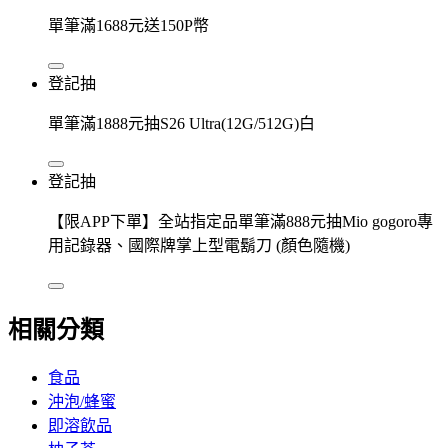
單筆滿1688元送150P幣
登記抽
單筆滿1888元抽S26 Ultra(12G/512G)白
登記抽
【限APP下單】全站指定品單筆滿888元抽Mio gogoro專
用記錄器、國際牌掌上型電鬍刀 (顏色隨機)
相關分類
食品
沖泡/蜂蜜
即溶飲品