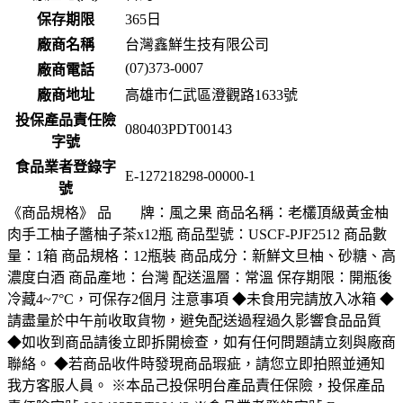
保存期限
365
日
廠商名稱
台灣鑫鮮生技有限公司
(07)373-0007
廠商電話
廠商地址
高雄市仁武區澄觀路1633號
投保產品責任險
080403PDT00143
字號
食品業者登錄字
E-127218298-00000-1
號
《商品規格》 品 牌：風之果 商品名稱：老欉頂級黃金柚
肉手工柚子醬柚子茶x12瓶 商品型號：USCF-PJF2512 商品數
量：1箱 商品規格：12瓶裝 商品成分：新鮮文旦柚、砂糖、高
濃度白酒 商品產地：台灣 配送溫層：常溫 保存期限：開瓶後
冷藏4~7°C，可保存2個月 注意事項 ◆未食用完請放入冰箱 ◆
請盡量於中午前收取貨物，避免配送過程過久影響食品品質
◆如收到商品請後立即拆開檢查，如有任何問題請立刻與廠商
聯絡。 ◆若商品收件時發現商品瑕疵，請您立即拍照並通知
我方客服人員。 ※本品己投保明台產品責任保險，投保產品