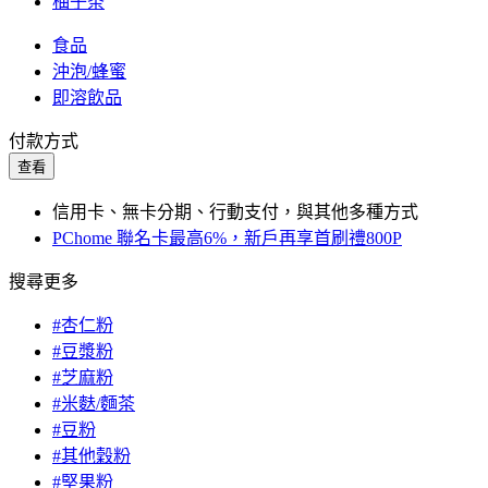
柚子茶
食品
沖泡/蜂蜜
即溶飲品
付款方式
查看
信用卡、無卡分期、行動支付，與其他多種方式
PChome 聯名卡最高6%，新戶再享首刷禮800P
搜尋更多
#杏仁粉
#豆漿粉
#芝麻粉
#米麩/麵茶
#豆粉
#其他穀粉
#堅果粉