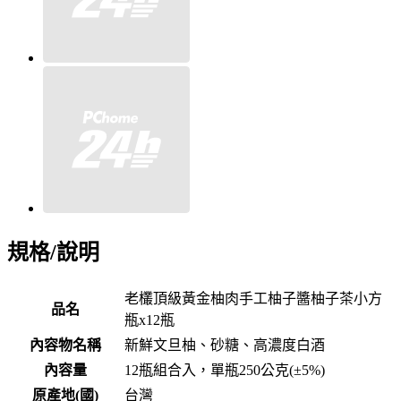
規格/說明
老欉頂級黃金柚肉手工柚子醬柚子茶小方
品名
瓶x12瓶
內容物名稱
新鮮文旦柚、砂糖、高濃度白酒
內容量
12瓶組合入，單瓶250公克(±5%)
原產地(國)
台灣