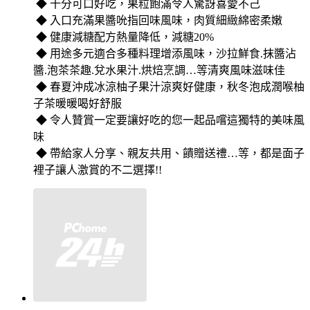
◆ 十分可口好吃，果粒飽滿令人驚訝喜愛不己
◆ 入口充滿果醬吮指回味風味，肉質細緻綿密柔嫩
◆ 健康減糖配方熱量降低，減糖20%
◆ 用途多元適合多種料理增添風味，沙拉鮮食.抹醬沾
醬.泡茶茶趣.兌水果汁.烘焙烹調…等清爽風味滋味佳
◆ 春夏沖成冰涼柚子果汁涼爽好健康，秋冬泡成潤喉柚
子茶暖暖喝好舒服
◆ 令人贊賞一定要讓好吃的您一起品嚐這獨特的美味風
味
◆ 帶給家人分享、親友共用、饋贈送禮…等，都是面子
裡子讓人激賞的不二選擇!!