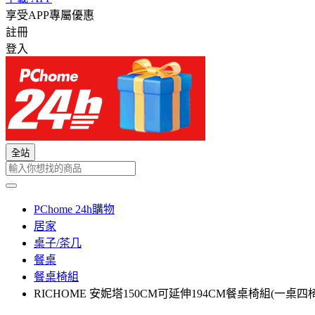
享受APP專屬優惠
註冊
登入
全站
PChome 24h購物
居家
桌子/茶几
餐桌
餐桌椅組
RICHOME 安妮塔150CM可延伸194CM餐桌椅組(一桌四椅