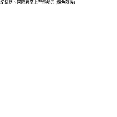
o專用記錄器、國際牌掌上型電鬍刀 (顏色隨機)