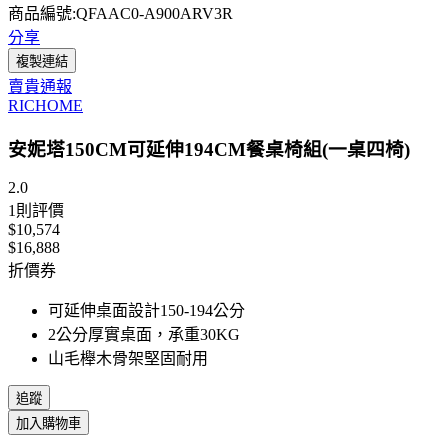
商品編號:QFAAC0-A900ARV3R
分享
複製連結
賣貴通報
RICHOME
安妮塔150CM可延伸194CM餐桌椅組(一桌四椅)
2.0
1
則評價
$10,574
$16,888
折價券
可延伸桌面設計150-194公分
2公分厚實桌面，承重30KG
山毛櫸木骨架堅固耐用
追蹤
加入購物車