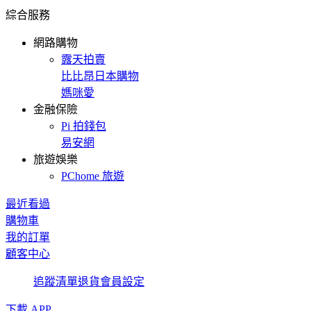
綜合服務
網路購物
露天拍賣
比比昂日本購物
媽咪愛
金融保險
Pi 拍錢包
易安網
旅遊娛樂
PChome 旅遊
最近看過
購物車
我的訂單
顧客中心
追蹤清單
退貨
會員設定
下載 APP