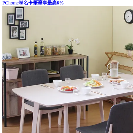
PChome聯名卡
筆筆享最高
6%