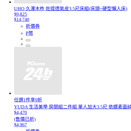
UHO 久澤木柞 佐提透氣皮3.5尺床組(床頭+硬型懶人床)
$9,825
$14,740
折價券
P幣
任選1件享9折
YUDA 生活美學 房間組二件組 單人加大3.5尺 依蝶素
$4,470
(售價已折)
$4,967