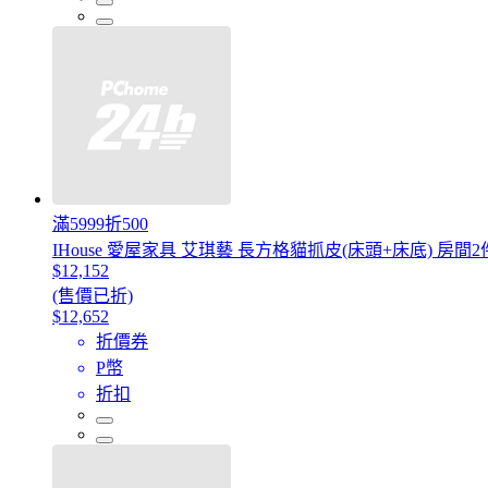
滿5999折500
IHouse 愛屋家具 艾琪藝 長方格貓抓皮(床頭+床底) 房間2
$12,152
(售價已折)
$12,652
折價券
P幣
折扣