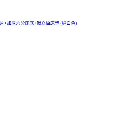
頭片+加厚六分床底+獨立筒床墊 (純白色)