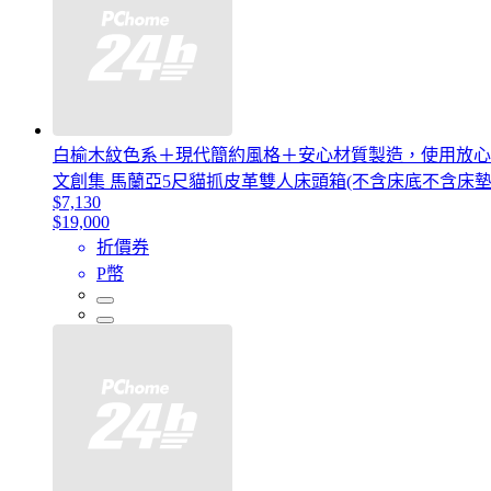
白榆木紋色系＋現代簡約風格＋安心材質製造，使用放心
文創集 馬蘭亞5尺貓抓皮革雙人床頭箱(不含床底不含床墊
$7,130
$19,000
折價券
P幣