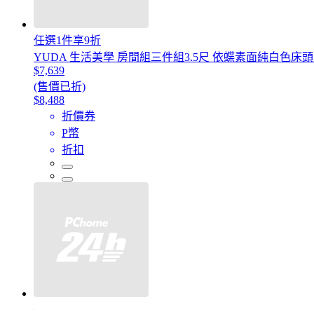
任選1件享9折
YUDA 生活美學 房間組三件組3.5尺 依蝶素面純白色床
$7,639
(售價已折)
$8,488
折價券
P幣
折扣