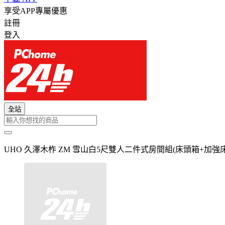
享受APP專屬優惠
註冊
登入
全站
UHO 久澤木柞 ZM 雪山白5尺雙人二件式房間組(床頭箱+加強