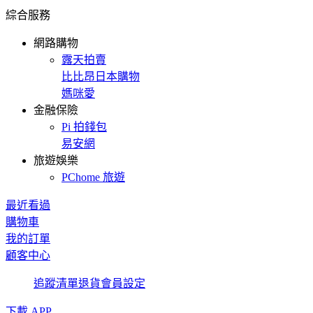
綜合服務
網路購物
露天拍賣
比比昂日本購物
媽咪愛
金融保險
Pi 拍錢包
易安網
旅遊娛樂
PChome 旅遊
最近看過
購物車
我的訂單
顧客中心
追蹤清單
退貨
會員設定
下載 APP