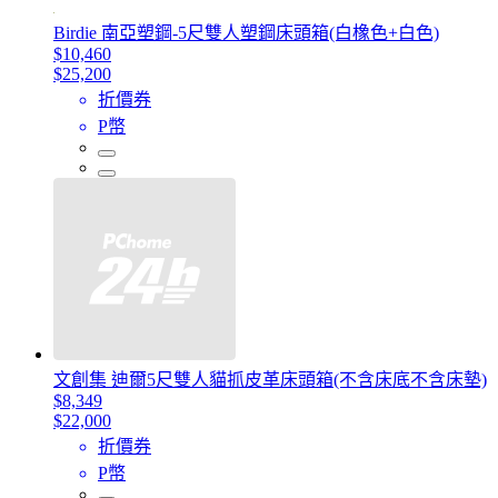
Birdie 南亞塑鋼-5尺雙人塑鋼床頭箱(白橡色+白色)
$10,460
$25,200
折價券
P幣
文創集 迪爾5尺雙人貓抓皮革床頭箱(不含床底不含床墊)
$8,349
$22,000
折價券
P幣