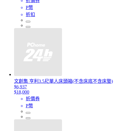
折價券
P幣
折扣
文創集 亨利3.5尺單人床頭箱(不含床底不含床墊)
$6,937
$18,000
折價券
P幣