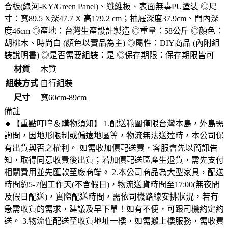
合板(綠河-KY/Green Panel)、纖維板、表面無毒PU塗裝 ◎尺
寸：寬89.5 X深47.7 X 高179.2 cm；抽屜深度37.9cm、門內深
度46cm ◎產地：台灣生產設計製造 ◎重量：58公斤 ◎顏色：
胡桃木、時尚白 (顏色以實品為主) ◎屬性：DIY商品 (內附組
裝說明書) ◎是否需要組裝：是 ◎保存期限：保存期限皆可
材質
木質
組裝方式
自行組裝
尺寸
寬60cm-89cm
備註
🔸【重點叮嚀＆購物須知】 1.配送範圍僅限台灣本島，外島需
詢問，因地形限制或偏遠地區等，物流無法送達時，本公司保
有出貨與否之權利。 如需收加價配送費，客服會先以簡訊告
知，取得同意收費後出貨；若加價配送區產生退貨，需先支付
相關費用並先匯款至廠商端。 2.本公司商品為大型家具，配送
時間約5-7個工作天(不含假日)，物流送貨時間至17:00(無夜間
及假日配送)，實際配送時間，需依司機路線安排狀況，若有
急需收貨的需求，建議及早下單！如有不便，可跟司機約定約
送。 3.物流僅配送至收貨地址一樓，如需搬上樓服務，需收費