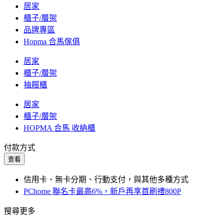
居家
櫃子/層架
品牌專區
Hopma 合馬傢俱
居家
櫃子/層架
抽屜櫃
居家
櫃子/層架
HOPMA 合馬 收納櫃
付款方式
查看
信用卡、無卡分期、行動支付，與其他多種方式
PChome 聯名卡最高6%，新戶再享首刷禮800P
搜尋更多