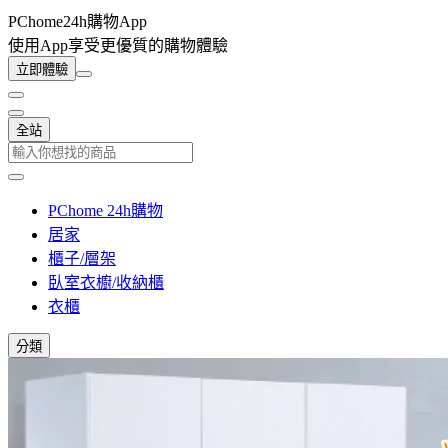
PChome24h購物App
使用App享受更優質的購物體驗
立即體驗
全站
PChome 24h購物
居家
櫃子/層架
臥室衣櫥/收納櫃
衣櫃
分類