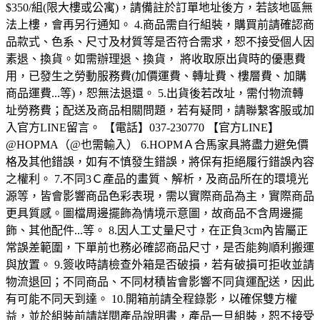
$350/組(限大樓或公寓)，請備註於訂單地址後方，若該地區無
法上樓，會再另行通知。 4.商品需自行組裝，購買前請確認商
品款式、色系、尺寸及材質等是否符合需求，恕不接受個人因
素退、換貨。如需辦理退、換貨， 將收取原出貨時的優惠費
用，已發生之勞動服務費(加價運費、轉址費、樓層費、加購
商品運費...等)，恕無法退還。 5.出貨後若改址，需付物流轉
址勞務費；配送及商品相關問題，若有疑問，請聯繫客服或加
入官方LINE留言。 【電話】037-230770 【官方LINE】
@HOPMA（@也需輸入） 6.HOPMＡ合馬家具將盡力避免價
格及其他錯誤，如有不慎發生錯誤，將保有拒絕履行錯誤內容
之權利。 7.不同3Ｃ產品的畫質、解析，及商品所在的環境光
源等，皆會影響商品色彩表現，需以實際商品為主，實際商品
更具質感。圖檔周邊擺飾為情境示意圖，故商品不含周邊擺
飾、其他配件...等。 8.因人工丈量尺寸，在正負3cm內皆屬正
常誤差範圍，下單前也務必確認商品尺寸，是否能夠順利搬運
與放置。 9.簽收時請檢查外箱是否破損，若有破損可拒收並請
物流退回；不同商品、不同材積皆會影響不同貨運配送，因此
有可能不同天到達。 10.開箱前請全程錄影，以確保雙方權
益，並於組裝前請詳閱產品說明書，產品一旦組裝，恕不接受