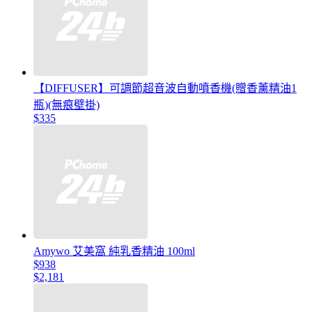
【DIFFUSER】可調節超音波自動噴香機(贈香薰精油1
瓶)(無痕壁掛)
$335
Amywo 艾美窩 純乳香精油 100ml
$938
$2,181