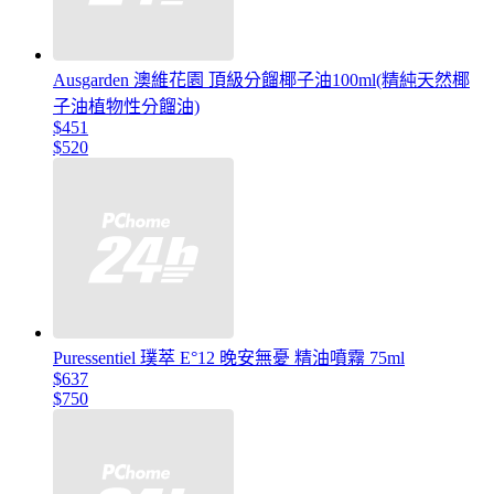
Ausgarden 澳維花園 頂級分餾椰子油100ml(精純天然椰
子油植物性分餾油)
$451
$520
Puressentiel 璞萃 E°12 晚安無憂 精油噴霧 75ml
$637
$750