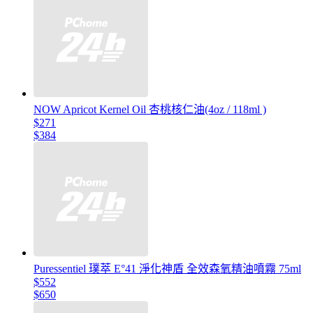
NOW Apricot Kernel Oil 杏桃核仁油(4oz / 118ml )
$271
$384
Puressentiel 璞萃 E°41 淨化神盾 全效森氧精油噴霧 75ml
$552
$650