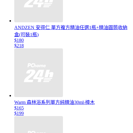
ANDZEN 安得仁 單方複方精油任選1瓶+精油圓筒收納
盒(可裝1瓶)
$180
$218
Warm 森林浴系列單方純精油30ml-樟木
$165
$199