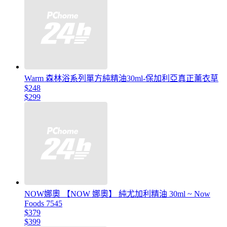
Warm 森林浴系列單方純精油30ml-保加利亞真正薰衣草
$248
$299
NOW娜奧 【NOW 娜奧】 純尤加利精油 30ml ~ Now
Foods 7545
$379
$399