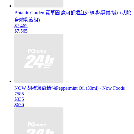
Botanic Garden 寶草園 魔可舒遠紅外線-熱導儀(城市吠陀
身體乳液組)
$7,465
$7,565
NOW 胡椒薄荷精油Peppermint Oil (30ml) - Now Foods
7585
$335
$676