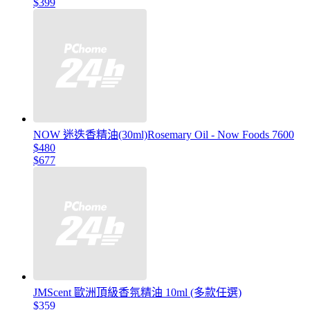
$399
NOW 迷迭香精油(30ml)Rosemary Oil - Now Foods 7600
$480
$677
JMScent 歐洲頂級香氛精油 10ml (多款任選)
$359