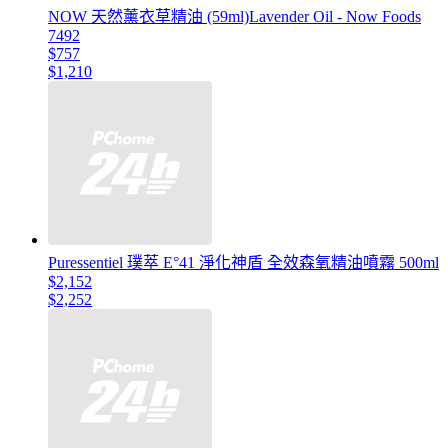
NOW 天然薰衣草精油 (59ml)Lavender Oil - Now Foods
7492
$757
$1,210
Puressentiel 璞萃 E°41 淨化神盾 全效森氧精油噴霧 500ml
$2,152
$2,252