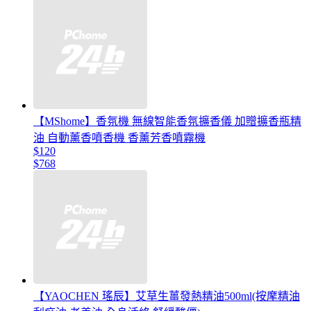
【MShome】香氛機 無線智能香氛擴香儀 加贈擴香瓶精
油 自動薰香噴香機 香薰芳香噴霧機
$120
$768
【YAOCHEN 瑤辰】艾草生薑發熱精油500ml(按摩精油