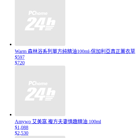
Warm 森林浴系列單方純精油100ml-保加利亞真正薰衣草
$597
$720
Amywo 艾美窩 複方夫妻情趣精油 100ml
$1,088
$2,530