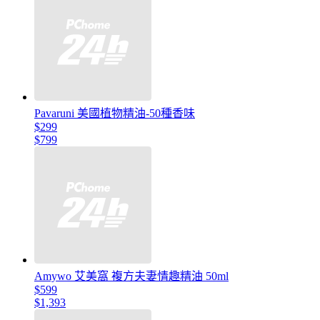
Pavaruni 美國植物精油-50種香味
$299
$799
Amywo 艾美窩 複方夫妻情趣精油 50ml
$599
$1,393