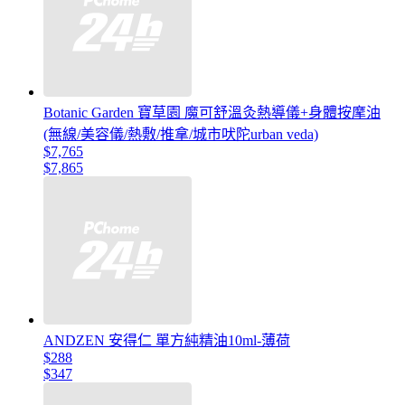
Botanic Garden 寶草園 魔可舒溫灸熱導儀+身體按摩油
(無線/美容儀/熱敷/推拿/城市吠陀urban veda)
$7,765
$7,865
ANDZEN 安得仁 單方純精油10ml-薄荷
$288
$347