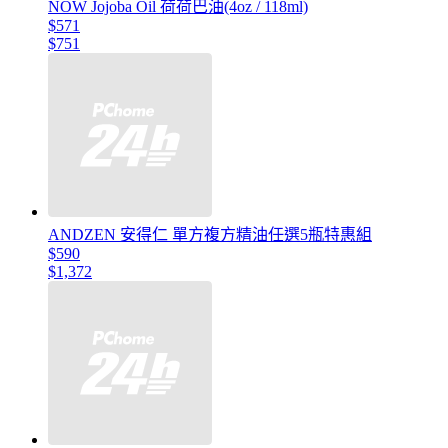
NOW Jojoba Oil 荷荷巴油(4oz / 118ml)
$571
$751
ANDZEN 安得仁 單方複方精油任選5瓶特惠組
$590
$1,372