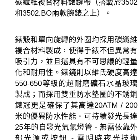
碳纖維複合材料錶鏈帶（搭載於3502
和3502.BO兩款腕錶之上）。
錶殼和單向旋轉的外圈均採用碳纖維
複合材料製成，使得手錶不但異常有
吸引力，並且還具有不可思議的輕量
化和耐用性。
錶鏡則以維氏硬度高達
550-650等級的超耐磨礦石水晶玻璃
製成；而採用雙重防水墊圈的不銹鋼
錶冠更是確保了其高達20ATM / 200
米的優異防水性能。
可持續發光長達
25年的自發光氚氣燈管 - 無需依靠外
部光源或按鈕 - 雷明時夜光技術