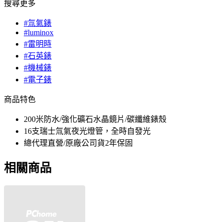
搜尋更多
#氚氣錶
#luminox
#雷明時
#石英錶
#機械錶
#電子錶
商品特色
200米防水/強化礦石水晶鏡片/碳纖維錶殼
16支瑞士氚氣夜光燈管，全時自發光
總代理直營/原廠公司貨2年保固
相關商品