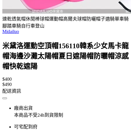
速乾透氣帽休閒棒球帽運動帽高爾夫球帽防曬帽子適騎單車騎
腳踏車騎自行車登山
Midailuo
米黛洛運動空頂帽156110韓系少女馬卡龍
帽海邊沙灘太陽帽夏日遮陽帽防曬帽涼感
帽快乾遮陽
$400
$490
配送資訊
廠商出貨
本商品不受24h到貨限制
可宅配到府