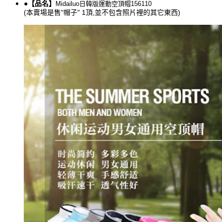
●【品名】
Midailuo日韓版
運動
空頂帽156110
(本賣場是售"帽子" 1頂,並不包含照片裡的其它東西)