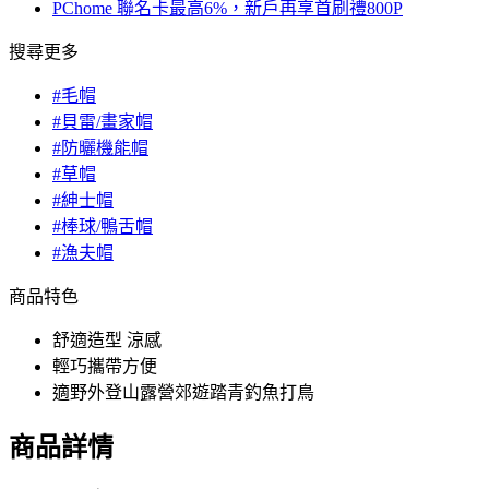
PChome 聯名卡最高6%，新戶再享首刷禮800P
搜尋更多
#毛帽
#貝雷/畫家帽
#防曬機能帽
#草帽
#紳士帽
#棒球/鴨舌帽
#漁夫帽
商品特色
舒適造型 涼感
輕巧攜帶方便
適野外登山露營郊遊踏青釣魚打鳥
商品詳情