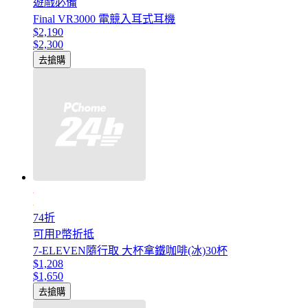
遊戲必備
Final VR3000 電競入耳式耳機
$2,190
$2,300
去搶購
74折
可用P幣折抵
7-ELEVEN隨行取 大杯拿鐵咖啡(冰)30杯
$1,208
$1,650
去搶購