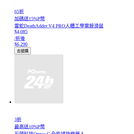
65折
加碼送15%P幣
雷蛇DeathAdder V4 PRO人體工學電競滑鼠
$4,085
/折後
$6,290
去搶購
3折
最高送10%P幣
石頭科技Qrevo C 全能掃拖機器人