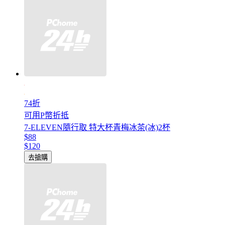
74折
可用P幣折抵
7-ELEVEN隨行取 特大杯青梅冰茶(冰)2杯
$88
$120
去搶購