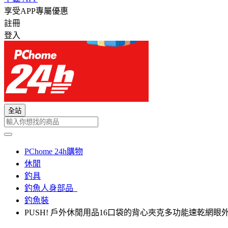
享受APP專屬優惠
註冊
登入
全站
PChome 24h購物
休閒
釣具
釣魚人身部品
釣魚裝
PUSH! 戶外休閒用品16口袋的背心夾克多功能速乾網眼