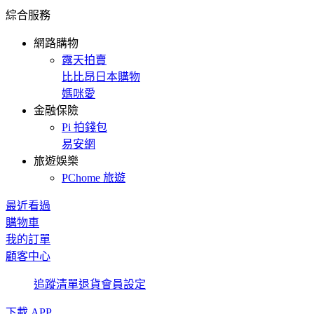
綜合服務
網路購物
露天拍賣
比比昂日本購物
媽咪愛
金融保險
Pi 拍錢包
易安網
旅遊娛樂
PChome 旅遊
最近看過
購物車
我的訂單
顧客中心
追蹤清單
退貨
會員設定
下載 APP