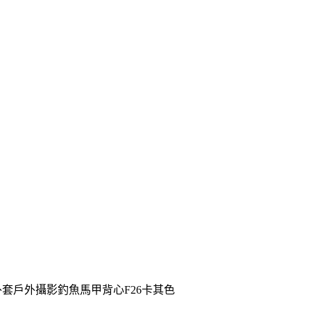
外套戶外攝影釣魚馬甲背心F26卡其色