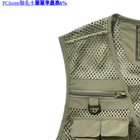
PChome聯名卡
筆筆享最高
6%