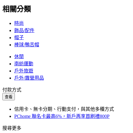
相關分類
時尚
飾品/配件
帽子
棒球/鴨舌帽
休閒
南紡運動
戶外旅遊
戶外/露營用品
付款方式
查看
信用卡、無卡分期、行動支付，與其他多種方式
PChome 聯名卡最高6%，新戶再享首刷禮800P
搜尋更多