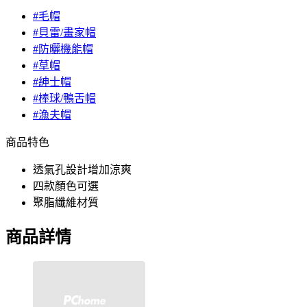
#毛帽
#貝雷/畫家帽
#防曬機能帽
#草帽
#紳士帽
#棒球/鴨舌帽
#漁夫帽
商品特色
透氣孔設計增加涼爽
四款顏色可選
聚脂纖維材質
商品詳情