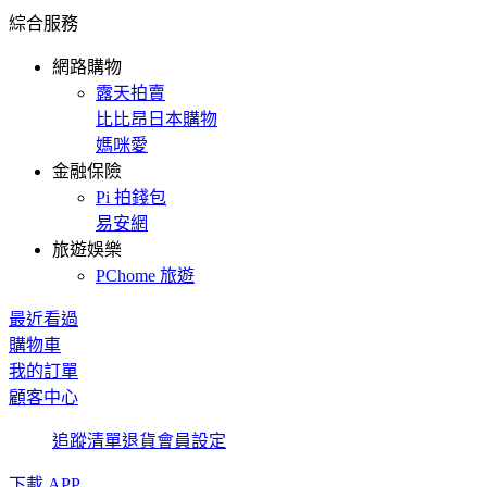
綜合服務
網路購物
露天拍賣
比比昂日本購物
媽咪愛
金融保險
Pi 拍錢包
易安網
旅遊娛樂
PChome 旅遊
最近看過
購物車
我的訂單
顧客中心
追蹤清單
退貨
會員設定
下載 APP