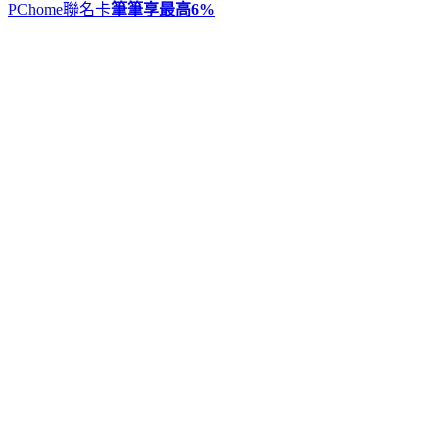
PChome聯名卡
筆筆享最高
6%