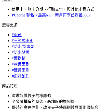
信用卡、無卡分期、行動支付，與其他多種方式
PChome 聯名卡最高6%，新戶再享首刷禮800P
搜尋更多
#雨刷
#三節式雨刷
#防水/除霧劑
#防水貼膜
#雨刷精
#軟骨雨刷
#硬骨雨刷
#雨刷配件
商品特色
塗敷超微粒子的橡膠條
全金屬構造的骨架，高精度的橡膠條
優越的高速性能，改良夾子使雨刷片與雨刷臂結合