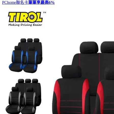
PChome聯名卡
筆筆享最高
6%