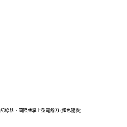
o專用記錄器、國際牌掌上型電鬍刀 (顏色隨機)