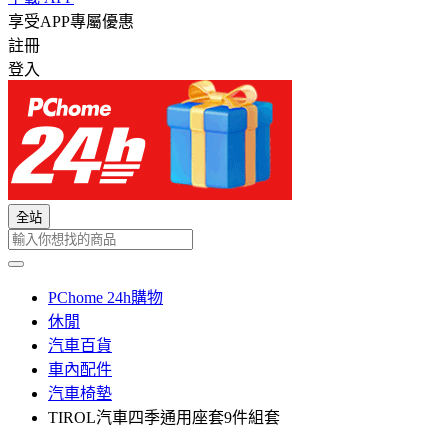
享受APP專屬優惠
註冊
登入
全站
PChome 24h購物
休閒
汽車百貨
車內配件
汽車椅墊
TIROL汽車四季通用座套9件組套