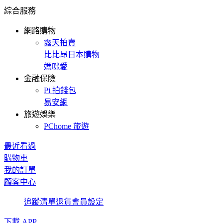
綜合服務
網路購物
露天拍賣
比比昂日本購物
媽咪愛
金融保險
Pi 拍錢包
易安網
旅遊娛樂
PChome 旅遊
最近看過
購物車
我的訂單
顧客中心
追蹤清單
退貨
會員設定
下載 APP