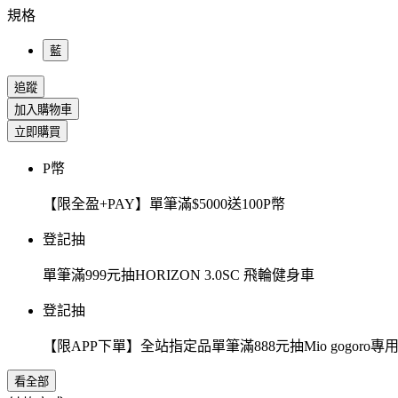
規格
藍
追蹤
加入購物車
立即購買
P幣
【限全盈+PAY】單筆滿$5000送100P幣
登記抽
單筆滿999元抽HORIZON 3.0SC 飛輪健身車
登記抽
【限APP下單】全站指定品單筆滿888元抽Mio gogor
看全部