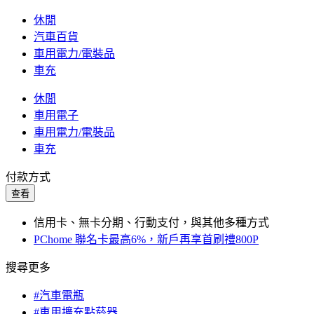
休閒
汽車百貨
車用電力/電裝品
車充
休閒
車用電子
車用電力/電裝品
車充
付款方式
查看
信用卡、無卡分期、行動支付，與其他多種方式
PChome 聯名卡最高6%，新戶再享首刷禮800P
搜尋更多
#汽車電瓶
#車用擴充點菸器