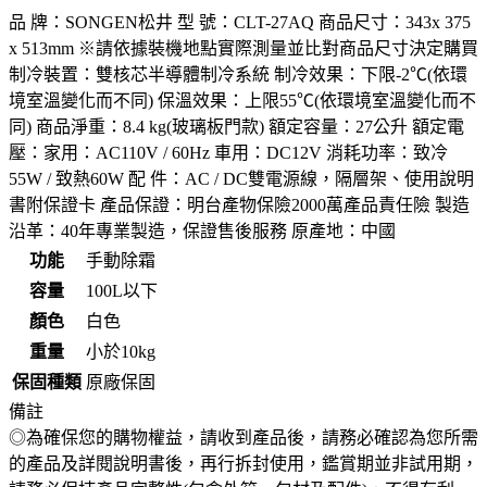
品 牌：SONGEN松井 型 號：CLT-27AQ 商品尺寸：343x 375
x 513mm ※請依據裝機地點實際測量並比對商品尺寸決定購買
制冷裝置：雙核芯半導體制冷系統 制冷效果：下限-2℃(依環
境室溫變化而不同) 保溫效果：上限55℃(依環境室溫變化而不
同) 商品淨重：8.4 kg(玻璃板門款) 額定容量：27公升 額定電
壓：家用：AC110V / 60Hz 車用：DC12V 消耗功率：致冷
55W / 致熱60W 配 件：AC / DC雙電源線，隔層架、使用說明
書附保證卡 產品保證：明台產物保險2000萬產品責任險 製造
沿革：40年專業製造，保證售後服務 原產地：中國
功能
手動除霜
容量
100L以下
顏色
白色
重量
小於10kg
保固種類
原廠保固
備註
◎為確保您的購物權益，請收到產品後，請務必確認為您所需
的產品及詳閱說明書後，再行拆封使用，鑑賞期並非試用期，