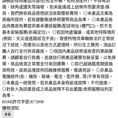
請務必保持產品完整性(包含外箱、包材及配件)，不得有刮
傷、缺角或遺失等損壞 ，如未能達成上述條件而要求退/換
貨，我們將依商品使用狀況收取整新費用。 ◎本產品文案為
原廠所提供，若有變動敬請參照實際商品為準。 ◎本產品係
由供應商免費提供基本運送服務(配送地址1樓門口)，恕不含
基本安裝服務(拆箱定位)。 ◎若因地處偏遠、或其他特殊情形
(例如：天災或道路狀況不良)，致使所物流車輛無法於正常狀
況下送抵，而需另以其他方式處理時，所衍生之費用，須由訂
購人自行支付供貨廠商。 ◎保固內產品送修或檢查的單趟運
費，請顧客自行負擔，並請自行將產品確實包裝妥當，以免摔
壞，商品檢測正常需支付來回運費。 ◎如已超過鑑賞期退換
貨時效，該商品僅提供回廠維修服務，敬請見諒。 ◎非產品
電機組件(如：機殼、玻璃、電池、配件類...等)不享有保固。
◎本產品一經使用，若非產品本身瑕疵或故障，不可退換。
◎針對人為因素造成之商品故障不在此範圍,依照服務站判定
為準。
BSMI許可字號:R73998
購物須知
查看