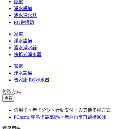
家電
淨水設備
濾水淨水器
RO逆滲透
家電
淨水設備
濾水淨水器
快拆式淨水器
家電
淨水設備
普家康 RO淨水器
付款方式
查看
信用卡、無卡分期、行動支付，與其他多種方式
PChome 聯名卡最高6%，新戶再享首刷禮800P
搜尋更多