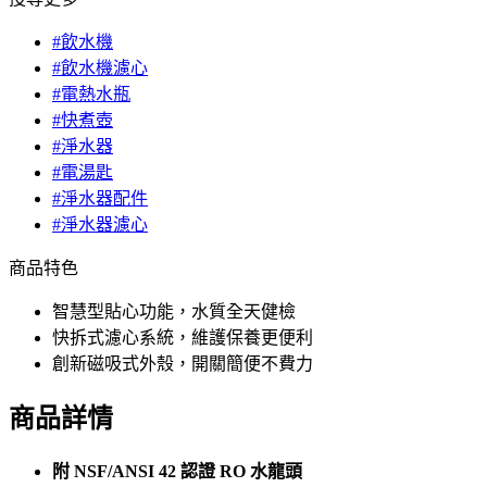
#飲水機
#飲水機濾心
#電熱水瓶
#快煮壺
#淨水器
#電湯匙
#淨水器配件
#淨水器濾心
商品特色
智慧型貼心功能，水質全天健檢
快拆式濾心系統，維護保養更便利
創新磁吸式外殼，開關簡便不費力
商品詳情
附 NSF/ANSI 42 認證 RO 水龍頭