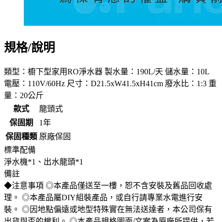
規格/說明
類型：櫥下型家用RO淨水器 製水量：190L/天 儲水量：10L
電壓：110V/60Hz 尺寸：D21.5xW41.5xH41cm 廢水比：1:3 重
量：20公斤
款式
龍頭式
保固期
1年
保固種類
原廠保固
標準配備
淨水機*1、出水龍頭*1
備註
◆注意事項 ◎本產品僅送至一樓，恕不含安裝及舊品回收處
理。 ◎本產品屬DIY組裝產品，或自行請專業水電進行安
裝。 ◎因地點偏遠或地型特殊實在無法送達者，本公司保有
出貨與否的權利。 ◎本產品規格圖面/文案為原廠所提供，若