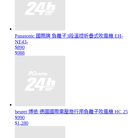
Panasonic 國際牌 負離子3段溫控折疊式吹風機 EH-
NE43-
$890
$988
beurer 博依 德國國際電壓旅行用負離子吹風機 HC 25
$990
$1,280