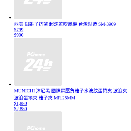
西美 銀離子抗菌 超速乾吹風機 台灣製造 SM-3909
$799
$900
MUNICHI 沐尼黑 國際電壓負離子水波紋蛋捲夾 波浪夾
波浪蛋捲夾 離子夾 MR.25MM
$1,880
$2,880