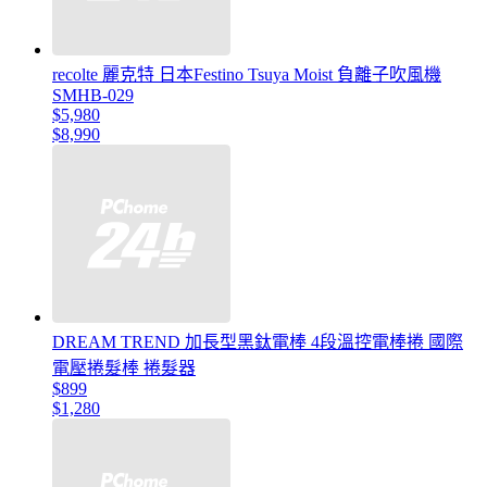
recolte 麗克特 日本Festino Tsuya Moist 負離子吹風機
SMHB-029
$5,980
$8,990
DREAM TREND 加長型黑鈦電棒 4段溫控電棒捲 國際
電壓捲髮棒 捲髮器
$899
$1,280