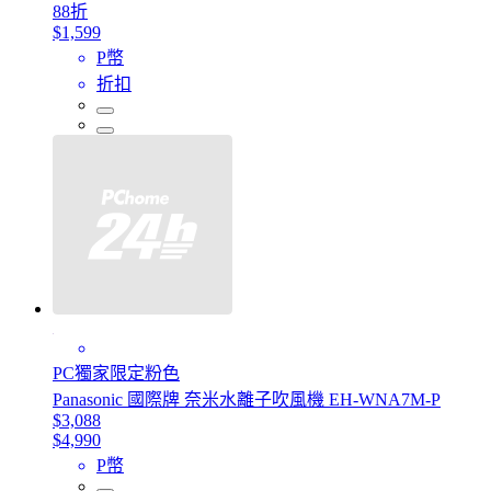
88折
$1,599
P幣
折扣
PC獨家限定粉色
Panasonic 國際牌 奈米水離子吹風機 EH-WNA7M-P
$3,088
$4,990
P幣