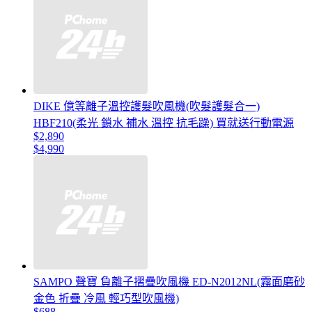
DIKE 億等離子溫控護髮吹風機(吹髮護髮合一)
HBF210(柔光 鎖水 補水 溫控 抗毛躁) 買就送行動電源
$2,890
$4,990
SAMPO 聲寶 負離子摺疊吹風機 ED-N2012NL(霧面磨砂
金色 折疊 冷風 輕巧型吹風機)
$688