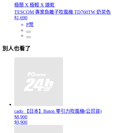
極簡 X 極輕 X 速乾
TESCOM 專業負離子吹風機 TD760TW 奶茶色
$1,690
P幣
別人也看了
cado 【日本】Baton 零引力吹風機(公司貨)
$8,900
$9,900