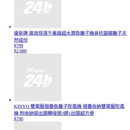
達新牌 高效保濕千萬級超水潤負離子機身抗菌銀離子天
然成份
$799
$2,680
KINYO 雙電壓摺疊負離子吹風機 摺疊收納雙電壓吹風
機 附收納袋出國轉接頭3選1出國超方便
$790