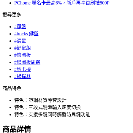
PChome 聯名卡最高6%，新戶再享首刷禮800P
搜尋更多
#鍵盤
#irocks 鍵盤
#滑鼠
#鍵鼠組
#繪圖板
#繪圖板周邊
#讀卡機
#掃描器
商品特色
特色：塑鋼材質導套設計
特色：三段式鍵盤輸入速度切換
特色：支援多鍵同時觸發防鬼鍵功能
商品詳情