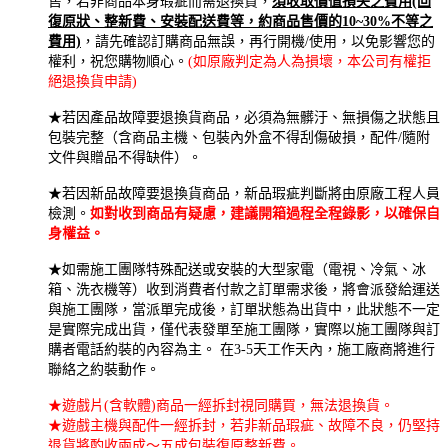
售，若非商品本身瑕疵而需退換貨，
須收取價值損失之費用(回
復原狀、整新費、安裝配送費等，約商品售價的10~30%不等之
費用)
，請先確認訂購商品無誤，再行開機/使用，以免影響您的
權利，祝您購物順心。
(如原廠判定為人為損壞，本公司有權拒
絕退換貨申請)
★若因產品故障要退換貨商品，必須為無髒汙、無損傷之狀態且
包裝完整（含商品主機、包裝內外盒不得刮傷破損，配件/隨附
文件與贈品不得缺件）。
★若因新品故障要退換貨商品，新品瑕疵判斷將由原廠工程人員
檢測。
如對收到商品有疑慮，建議開箱過程全程錄影，以確保自
身權益。
★如需施工團隊特殊配送或安裝的大型家電（電視、冷氣、冰
箱、洗衣機等）收到消費者付款之訂單需求後，將會派發給運送
與施工團隊，當派單完成後，訂單狀態為出貨中，此狀態不一定
是實際完成出貨，僅代表發單至施工團隊，實際以施工團隊與訂
購者電話約裝的內容為主。 在3-5天工作天內，施工廠商將進行
聯絡之約裝動作。
★遊戲片(含軟體)商品一經拆封視同購買，無法退換貨。
★遊戲主機與配件一經拆封，若非新品瑕疵、故障不良，仍堅持
退貨將酌收兩成～五成包裝復原整新費。