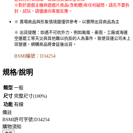
※對於遊戲主機與遊戲片商品(含軟體)有任何疑問，請先不要拆
封，試玩，請儘速向客服反應。
※ 賣場商品與形象情境圖僅供參考，以實際出貨商品為主
※ 出貨提醒：如遇不可抗外力，例如颱風、豪雨、工廠或海運
空運罷工等天災與其他難以抗拒的人為事件，致使貨運公司未上
班營運，網購商品將會延後出貨。
BSMI編號：D34254
規格/說明
類型
一般
尺寸
完整尺寸(100%)
功能
有線
備註
BSMI許可字號:D34254
購物須知