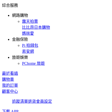
綜合服務
網路購物
露天拍賣
比比昂日本購物
媽咪愛
金融保險
Pi 拍錢包
易安網
旅遊娛樂
PChome 旅遊
最近看過
購物車
我的訂單
顧客中心
追蹤清單
退貨
會員設定
下載 APP