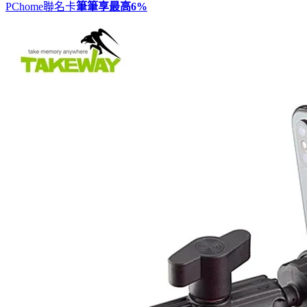
PChome聯名卡
筆筆享最高
6%