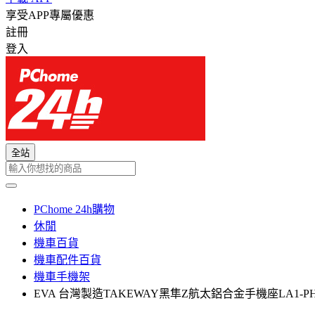
享受APP專屬優惠
註冊
登入
全站
PChome 24h購物
休閒
機車百貨
機車配件百貨
機車手機架
EVA 台灣製造TAKEWAY黑隼Z航太鋁合金手機座LA1-P