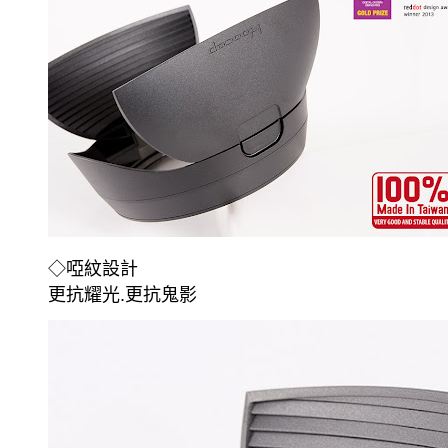
◇
啞紋設計
更抗耀光.更抗鬼影