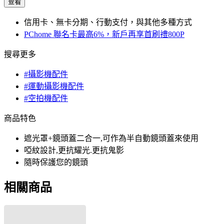
查看
信用卡、無卡分期、行動支付，與其他多種方式
PChome 聯名卡最高6%，新戶再享首刷禮800P
搜尋更多
#攝影機配件
#運動攝影機配件
#空拍機配件
商品特色
遮光罩+鏡頭蓋二合一,可作為半自動鏡頭蓋來使用
啞紋設計,更抗耀光.更抗鬼影
隨時保護您的鏡頭
相關商品