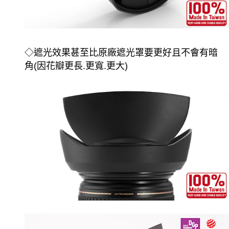
◇
遮光效果甚至比原廠遮光罩要更好且
不會有暗
角
(因花瓣更長.更寬.更大)