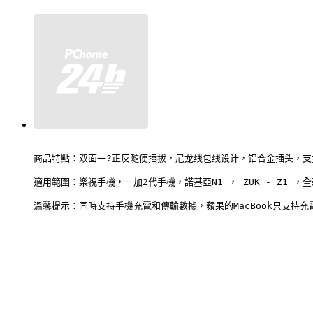
商品特點：双面一?正反随便插拔，尼龙线包线设计，铝合金插头，支持
適用範圍：樂視手機，一加2代手機，諾基亞N1 ， ZUK - Z1 ，全新1
溫馨提示：同時支持手機充電和傳輸數據，蘋果的MacBook只支持充