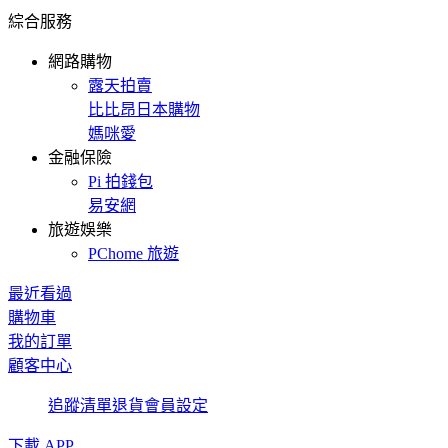
綜合服務
網路購物
露天拍賣
比比昂日本購物
媽咪愛
金融保險
Pi 拍錢包
易安網
旅遊娛樂
PChome 旅遊
最近看過
購物車
我的訂單
顧客中心
追蹤清單
退貨
會員設定
下載 APP