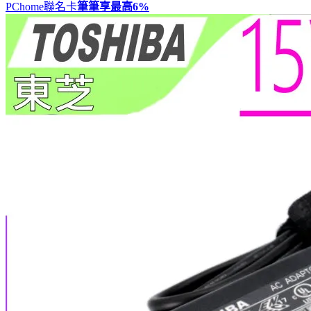
PChome聯名卡
筆筆享最高
6%