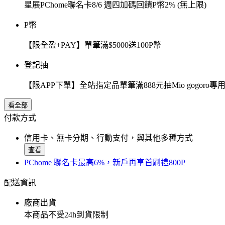
星展PChome聯名卡8/6 週四加碼回饋P幣2% (無上限)
P幣
【限全盈+PAY】單筆滿$5000送100P幣
登記抽
【限APP下單】全站指定品單筆滿888元抽Mio gogor
看全部
付款方式
信用卡、無卡分期、行動支付，與其他多種方式
查看
PChome 聯名卡最高6%，新戶再享首刷禮800P
配送資訊
廠商出貨
本商品不受24h到貨限制