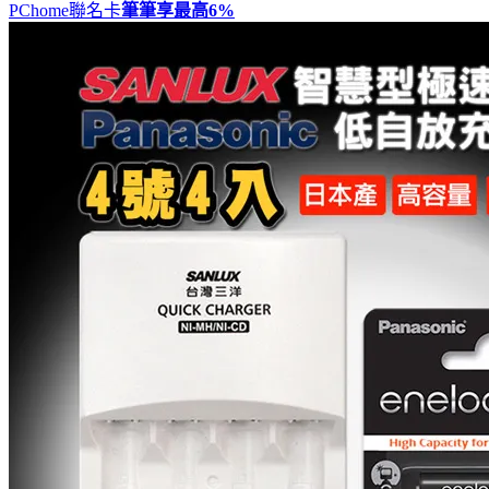
PChome聯名卡
筆筆享最高
6%