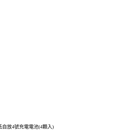
h 低自放4號充電電池(4顆入)