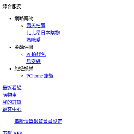
綜合服務
網路購物
露天拍賣
比比昂日本購物
媽咪愛
金融保險
Pi 拍錢包
易安網
旅遊娛樂
PChome 旅遊
最近看過
購物車
我的訂單
顧客中心
追蹤清單
退貨
會員設定
下載 APP