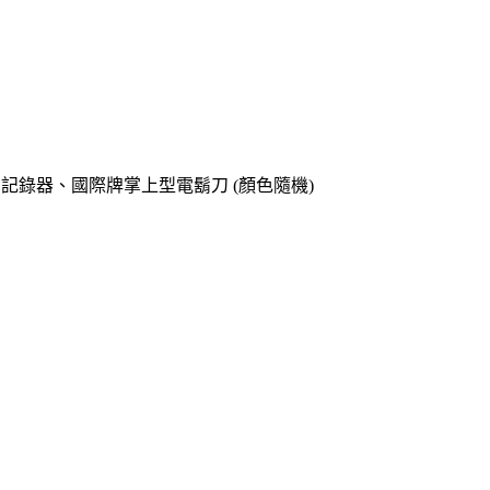
o專用記錄器、國際牌掌上型電鬍刀 (顏色隨機)