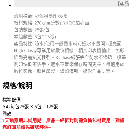
【產品
適用種類: 彩色噴墨印表機
紙材規格: 270gsm(磅數) A4 RC超亮面
包裝數量: 25張/包
本組數量: 5包(125張)
產品特性: 防水(使用一般墨水就可遇水不暈開) 超亮面
High Glossy專業用於數位相機、相片印表機輸出、色彩
鮮豔亮麗抗光性強。RC base紙張完全防水不滲透，噴墨
列印快乾不沾手，遇水不暈染保存時間更長。最適用於
數位影像、照片印製、證照海報、攝影作品…等。
規格/說明
標準配備
A4 /每包25張 X 5包 = 125張
備註
7天猶豫期非試用期，產品一經拆封則需負擔包材費用，建議
您訂購前請先確認評估~