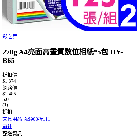
彩之舞
270g A4亮面高畫質數位相紙*5包 HY-
B65
折扣價
$1,374
網路價
$1,485
5.0
(1)
折扣
文具用品 滿$988折111
前往
配送資訊