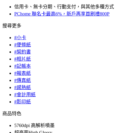
信用卡、無卡分期、行動支付，與其他多種方式
PChome 聯名卡最高6%，新戶再享首刷禮800P
搜尋更多
#小卡
#便條紙
#契約書
#相片紙
#記帳本
#報表紙
#傳真紙
#感熱紙
#會計用紙
#影印紙
商品特色
5760dpi 高解析噴墨
超亮面High Glossy