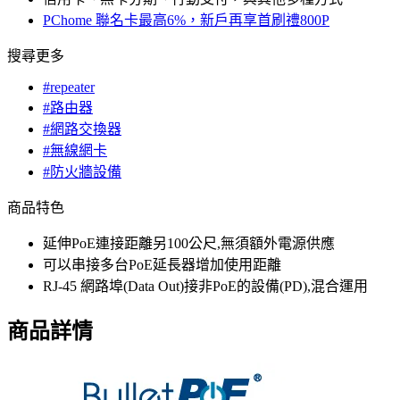
PChome 聯名卡最高6%，新戶再享首刷禮800P
搜尋更多
#repeater
#路由器
#網路交換器
#無線網卡
#防火牆設備
商品特色
延伸PoE連接距離另100公尺,無須額外電源供應
可以串接多台PoE延長器增加使用距離
RJ-45 網路埠(Data Out)接非PoE的設備(PD),混合運用
商品詳情