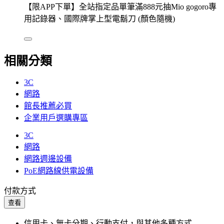
【限APP下單】全站指定品單筆滿888元抽Mio gogoro專
用記錄器、國際牌掌上型電鬍刀 (顏色隨機)
相關分類
3C
網路
館長推薦必買
企業用戶選購專區
3C
網路
網路週邊設備
PoE網路線供電設備
付款方式
查看
信用卡、無卡分期、行動支付，與其他多種方式