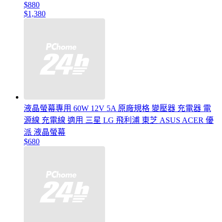
$880
$1,380
液晶螢幕專用 60W 12V 5A 原廠規格 變壓器 充電器 電
源線 充電線 適用 三星 LG 飛利浦 東芝 ASUS ACER 優
派 液晶螢幕
$680