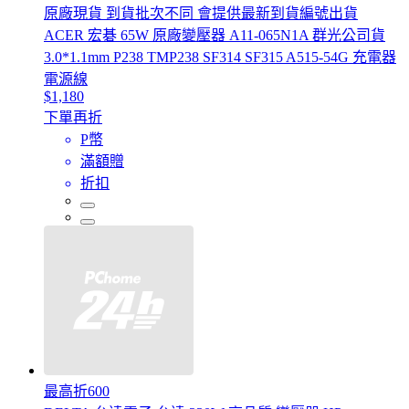
原廠現貨 到貨批次不同 會提供最新到貨編號出貨
ACER 宏碁 65W 原廠變壓器 A11-065N1A 群光公司貨
3.0*1.1mm P238 TMP238 SF314 SF315 A515-54G 充電器
電源線
$1,180
下單再折
P幣
滿額贈
折扣
最高折600