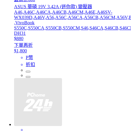
ASUS 華碩 19V 3.42A (迷你款) 變壓器
A46,A46C,A46CA,A46CB,A46CM,A46E,A46SV-
WX039D,A46V,A56,A56C,A56CA,A56CB,A56CM,A56V,B
,VivoBook
S550C,S550CA,S550CB,S550CM,S46,S46CA,S46CB,S46C
DH31
$880
下單再折
$1,800
P幣
折扣