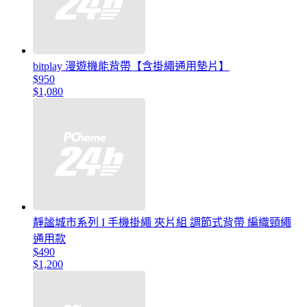
bitplay 漫遊機能背帶【含掛繩通用墊片】
$950
$1,080
靜謐城市系列 I 手機掛繩 夾片組 調節式背帶 編織頸繩
通用款
$490
$1,200