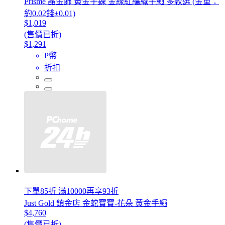
Prisme 晶金飾 黃金手鍊 金線紅編織手繩 多款選 (金重：
約0.02錢±0.01)
$1,019
(售價已折)
$1,291
P幣
折扣
下單85折 滿10000再享93折
Just Gold 鎮金店 金蛇寶寶-花朵 黃金手繩
$4,760
(售價已折)