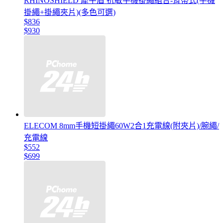
RHINOSHIELD 犀牛盾 抗敏手機掛繩組合-背帶式(手機
掛繩+掛繩夾片)(多色可選)
$836
$930
ELECOM 8mm手機短掛繩60W2合1充電線(附夾片)/腕繩/
充電線
$552
$699