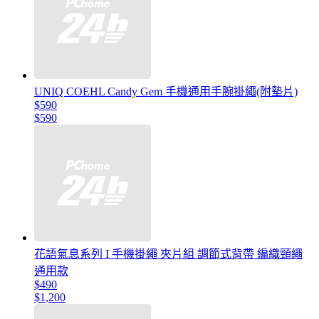
UNIQ COEHL Candy Gem 手機通用手腕掛繩(附墊片)
$590
$590
花語氣息系列 I 手機掛繩 夾片組 調節式背帶 編織頸繩
通用款
$490
$1,200