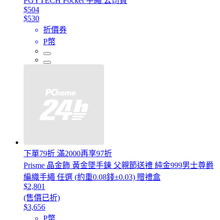
PGYTECH Pocket 手繩 公司貨
$504
$530
折價券
P幣
下單79折 滿2000再享97折
Prisme 晶金飾 黃金墜手鍊 父親節送禮 純金999男士尊爵
編織手繩 任選 (約重0.08錢±0.03) 贈禮盒
$2,801
(售價已折)
$3,656
P幣