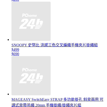
SNOOPY 史努比 涼感三色交叉編織手機夾片掛繩組
$499
$690
MAGEASY SwitchEasy STRAP 多功能掛孔 斜背兩用 可
調式背帶吊繩 20mm 手機掛繩/掛繩夾片組