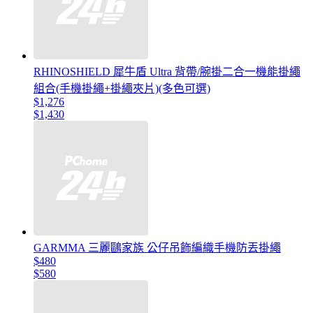
RHINOSHIELD 犀牛盾 Ultra 背帶/腕掛二合一機能掛繩
組合(手機掛繩+掛繩夾片)(多色可選)
$1,276
$1,430
GARMMA 三麗鷗家族 公仔吊飾編織手機防丟掛繩
$480
$580