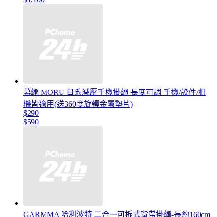
暮繩 MORU 日系減壓手機掛繩 長度可調 手機/證件/相
機皆適用(送360度旋轉金屬墊片)
$290
$590
GARMMA 哈利波特 二合一可拆式背帶掛繩-長約160cm