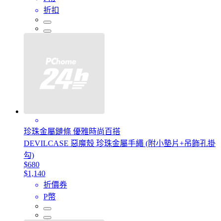
折扣
珍珠金屬鏈條 優雅時尚百搭
DEVILCASE 惡魔殼 珍珠金屬手繩 (附小墊片+吊飾孔掛
勾)
$680
$1,140
折價券
P幣