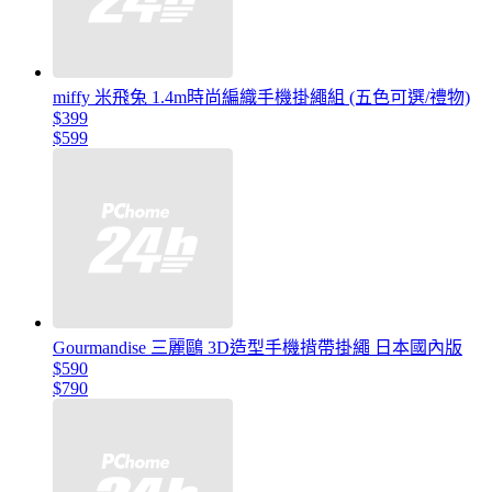
miffy 米飛兔 1.4m時尚編織手機掛繩組 (五色可選/禮物)
$399
$599
Gourmandise 三麗鷗 3D造型手機揹帶掛繩 日本國內版
$590
$790