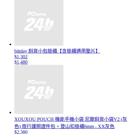
bitplay 斜背小包掛繩【含掛繩通用墊片】
$1,302
$1,480
XOUXOU POUCH 機能手機小袋 尼龍斜背小袋V2 (灰
色) 旅行護照證件包 + 登山扣掛繩6mm - XX灰色
$2,380