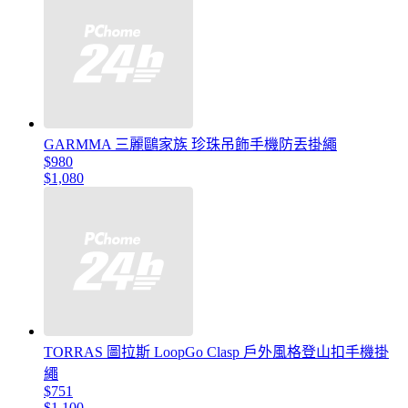
GARMMA 三麗鷗家族 珍珠吊飾手機防丟掛繩
$980
$1,080
TORRAS 圖拉斯 LoopGo Clasp 戶外風格登山扣手機掛
繩
$751
$1,100