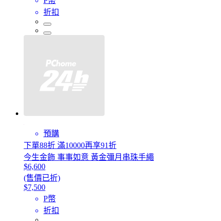
P幣
折扣
預購
下單88折 滿10000再享91折
今生金飾 事事如意 黃金彌月串珠手繩
$6,600
(售價已折)
$7,500
P幣
折扣