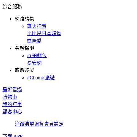
綜合服務
網路購物
露天拍賣
比比昂日本購物
媽咪愛
金融保險
Pi 拍錢包
易安網
旅遊娛樂
PChome 旅遊
最近看過
購物車
我的訂單
顧客中心
追蹤清單
退貨
會員設定
下載 APP