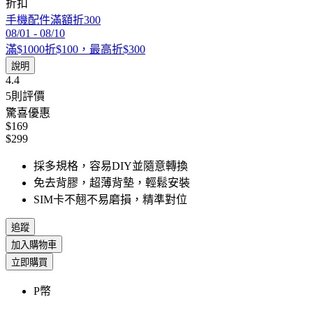
折扣
手機配件滿額折300
08/01
-
08/10
滿$1000折$100，最高折$300
說明
4.4
5
則評價
驚喜優惠
$169
$299
採多規格，容易DIY並隨意轉換
免去背膠，超薄背墊，輕鬆安裝
SIM卡不翹不易磨損，精準對位
追蹤
加入購物車
立即購買
P幣