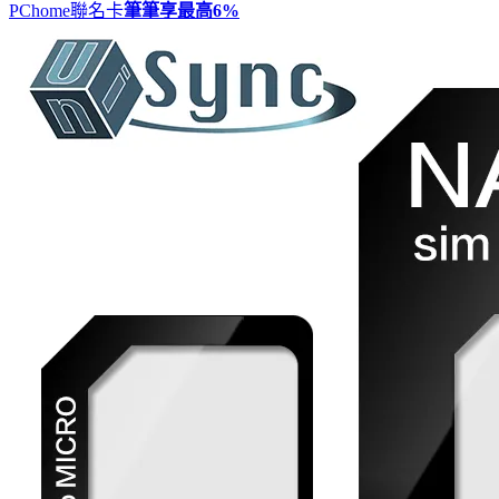
PChome聯名卡
筆筆享最高
6%