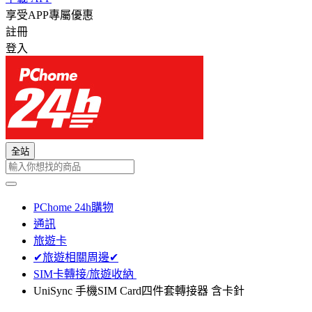
享受APP專屬優惠
註冊
登入
全站
PChome 24h購物
通訊
旅遊卡
✔旅遊相關周邊✔
SIM卡轉接/旅遊收納
UniSync 手機SIM Card四件套轉接器 含卡針